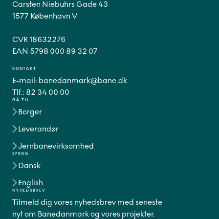
Carsten Niebuhrs Gade 43
1577 København V
CVR 18632276
EAN 5798 000 89 32 07
KONTAKT
E-mail:
banedanmark@bane.dk
Tlf.:
82 34 00 00
GÅ TIL
Borger
Leverandør
Jernbanevirksomhed
SPROG
Dansk
English
NYHEDSBREV
Tilmeld dig vores nyhedsbrev med seneste
nyt om Banedanmark og vores projekter.