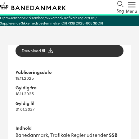
Søg
Menu
Hjem
Jernbanevirksomhed
Sikkerhed
Trafikale regler
ORF
Supplerende Sikkerhedsbestemmelser ORF
SSB 2025-808 SR ORF
Download fil
Publiceringsdato
18.11.2025
Gyldig fra
18.11.2025
Gyldig til
31.01.2027
Indhold
Banedanmark, Trafikale Regler udsender
SSB