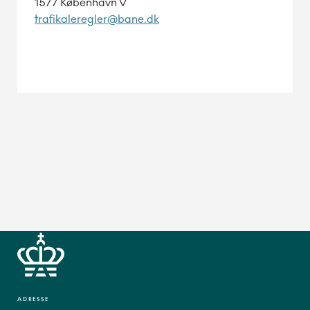
1577 København V
trafikaleregler@bane.dk
ADRESSE