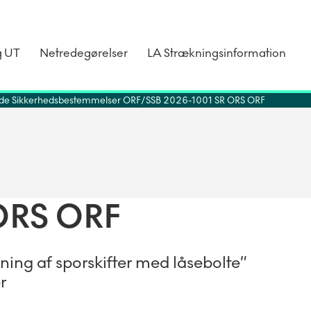
g UT
Netredegørelser
LA Strækningsinformation
de Sikkerhedsbestemmelser ORF
SSB 2026-1001 SR ORS ORF
ORS ORF
ing af sporskifter med låsebolte”
r