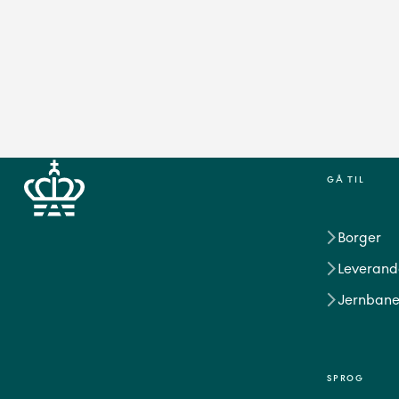
GÅ TIL
Borger
Leverand
Jernbane
SPROG