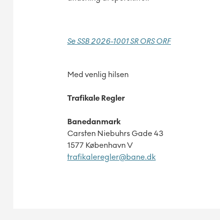
Se S
SB 2026-1001 SR ORS ORF
Med venlig hilsen
Trafikale Regler
Banedanmark
Carsten Niebuhrs Gade 43
1577 København V
trafikaleregler@bane.dk