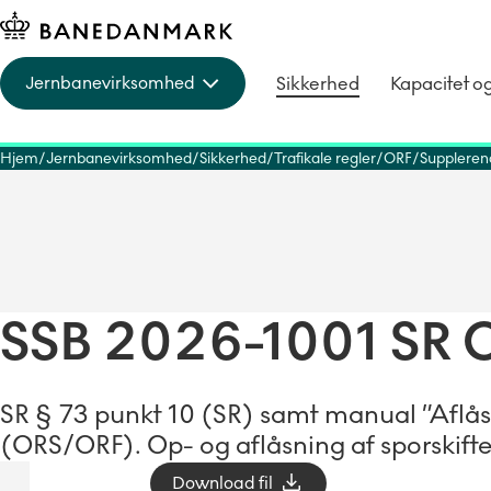
Sikkerhed
Kapacitet o
Jernbanevirksomhed
Hjem
Jernbanevirksomhed
Sikkerhed
Trafikale regler
ORF
Suppleren
SSB 2026-1001 SR 
SR § 73 punkt 10 (SR) samt manual ”Aflåsn
(ORS/ORF). Op- og aflåsning af sporskifte
Download fil