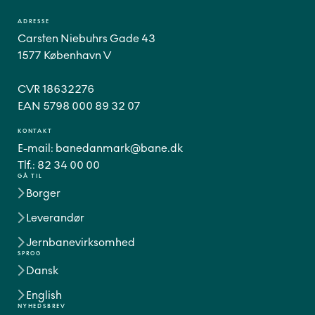
ADRESSE
Carsten Niebuhrs Gade 43
1577 København V
CVR 18632276
EAN 5798 000 89 32 07
KONTAKT
E-mail:
banedanmark@bane.dk
Tlf.:
82 34 00 00
GÅ TIL
Borger
Leverandør
Jernbanevirksomhed
SPROG
Dansk
English
NYHEDSBREV