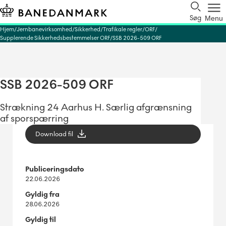
Søg
Menu
Hjem
Jernbanevirksomhed
Sikkerhed
Trafikale regler
ORF
Supplerende Sikkerhedsbestemmelser ORF
SSB 2026-509 ORF
SSB 2026-509 ORF
Strækning 24 Aarhus H. Særlig afgrænsning
af sporspærring
Download fil
Publiceringsdato
22.06.2026
Gyldig fra
28.06.2026
Gyldig til