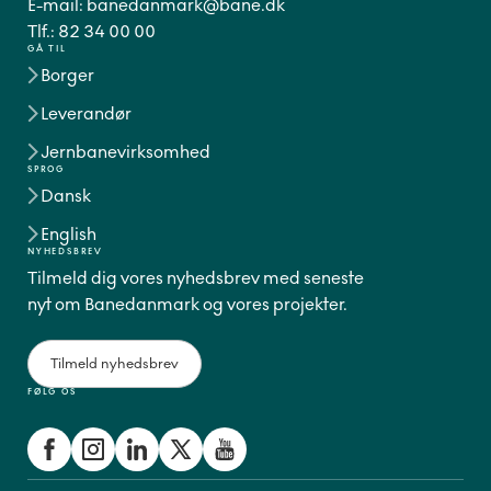
E-mail:
banedanmark@bane.dk
Tlf.:
82 34 00 00
GÅ TIL
Borger
Leverandør
Jernbanevirksomhed
SPROG
Dansk
English
NYHEDSBREV
Tilmeld dig vores nyhedsbrev med seneste
nyt om Banedanmark og vores projekter.
Tilmeld nyhedsbrev
FØLG OS