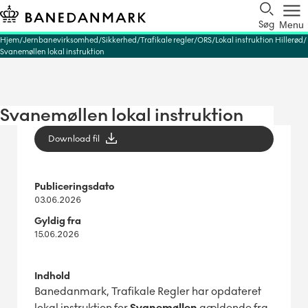
Søg
Menu
Hjem
Jernbanevirksomhed
Sikkerhed
Trafikale regler
ORS
Lokal instruktion Hillerød
Svanemøllen lokal instruktion
Svanemøllen lokal instruktion
Download fil
Publiceringsdato
03.06.2026
Gyldig fra
15.06.2026
Indhold
Banedanmark, Trafikale Regler har opdateret
lokal instruktion for
Svanemøllen
gældende fra