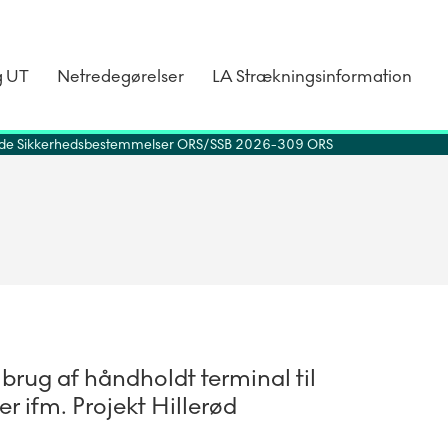
g UT
Netredegørelser
LA Strækningsinformation
de Sikkerhedsbestemmelser ORS
SSB 2026-309 ORS
brug af håndholdt terminal til
r ifm. Projekt Hillerød