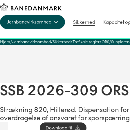
Sikkerhed
Kapacitet o
Jernbanevirksomhed
Hjem
Jernbanevirksomhed
Sikkerhed
Trafikale regler
ORS
Suppleren
SSB 2026-309 ORS
Strækning 820, Hillerød. Dispensation for 
overdragelse af ansvaret for sporspærringe
Download fil