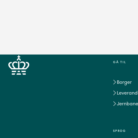
GÅ TIL
Borger
Leverand
Jernbane
SPROG