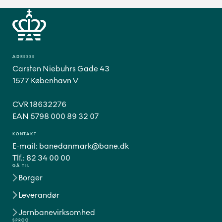
ADRESSE
Carsten Niebuhrs Gade 43
1577 København V
CVR 18632276
EAN 5798 000 89 32 07
KONTAKT
E-mail:
banedanmark@bane.dk
Tlf.:
82 34 00 00
GÅ TIL
Borger
Leverandør
Jernbanevirksomhed
SPROG