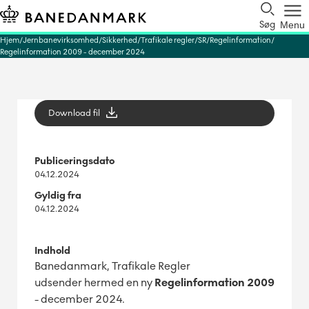
Søg
Menu
Hjem
Jernbanevirksomhed
Sikkerhed
Trafikale regler
SR
Regelinformation
Regelinformation 2009 - december 2024
Download fil
Publiceringsdato
04.12.2024
Gyldig fra
04.12.2024
Indhold
Banedanmark, Trafikale Regler
udsender hermed en ny
Regelinformation
2009
- december 2024.