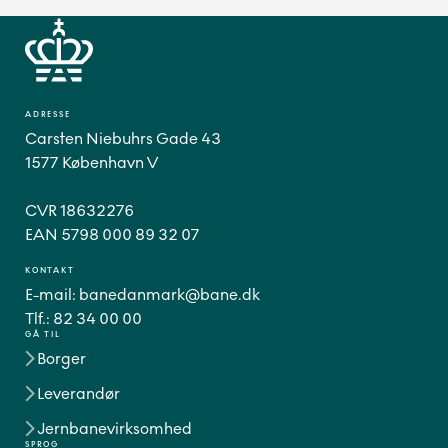
ADRESSE
Carsten Niebuhrs Gade 43
1577 København V
CVR 18632276
EAN 5798 000 89 32 07
KONTAKT
E-mail:
banedanmark@bane.dk
Tlf.:
82 34 00 00
GÅ TIL
Borger
Leverandør
Jernbanevirksomhed
SPROG