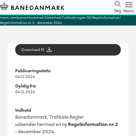
Søg
Menu
Hjem
Jernbanevirksomhed
Sikkerhed
Trafikale regler
SR
Regelinformation
Regelinformation nr. 2 - december 2024
Download fil
Publiceringsdato
04.12.2024
Gyldig fra
04.12.2024
Indhold
Banedanmark, Trafikale Regler
udsender hermed en ny
Regelinformation
nr. 2
- december 2024.