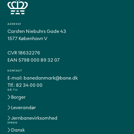
ADRESSE
Carsten Niebuhrs Gade 43
1577 København V
CVR 18632276
EAN 5798 000 89 32 07
KONTAKT
E-mail:
banedanmark@bane.dk
Tlf.:
82 34 00 00
GÅ TIL
Borger
Leverandør
Jernbanevirksomhed
SPROG
Dansk