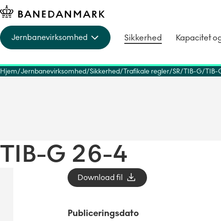
Sikkerhed
Kapacitet o
Jernbanevirksomhed
Hjem
Jernbanevirksomhed
Sikkerhed
Trafikale regler
SR
TIB-G
TIB-
TIB-G 26-4
Download fil
Publiceringsdato