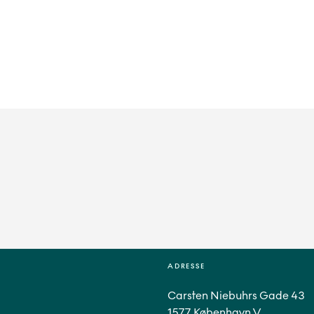
ADRESSE
Carsten Niebuhrs Gade 43
1577 København V