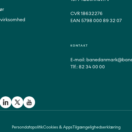
ør
CVR 18632276
virksomhed
EAN 5798 000 89 32 07
KONTAKT
E-mail:
banedanmark@bane
Tlf.:
82 34 00 00
Persondatapolitik
Cookies & Apps
Tilgængelighedserklæring