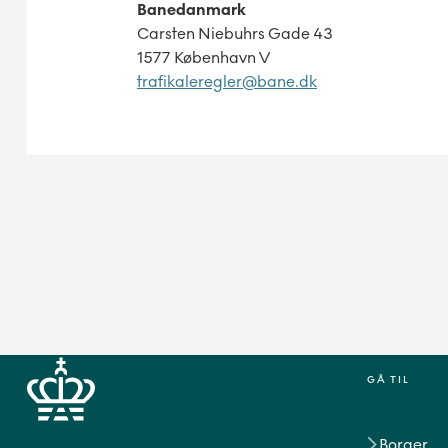
Banedanmark
Carsten Niebuhrs Gade 43
1577 København V
trafikaleregler@bane.dk
GÅ TIL
Borger