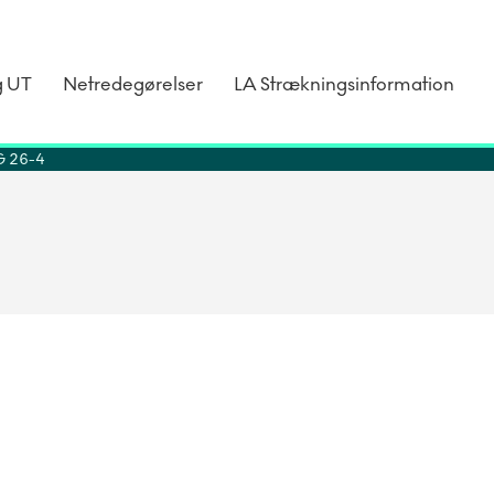
g UT
Netredegørelser
LA Strækningsinformation
G 26-4