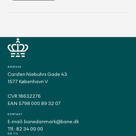
ADRESSE
Carsten Niebuhrs Gade 43
1577 København V
CVR 18632276
EAN 5798 000 89 32 07
KONTAKT
E-mail:
banedanmark@bane.dk
Tlf.:
82 34 00 00
GÅ TIL