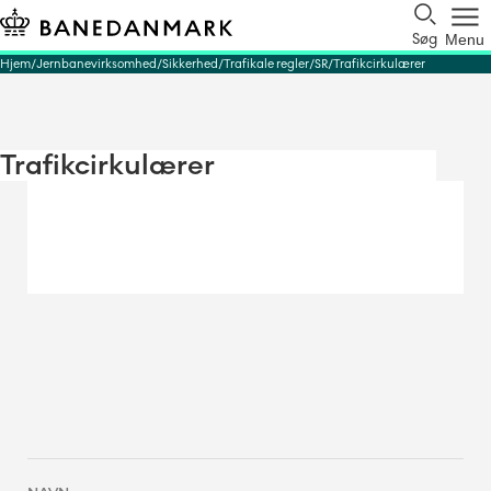
Søg
Menu
Hjem
Jernbanevirksomhed
Sikkerhed
Trafikale regler
SR
Trafikcirkulærer
Trafikcirkulærer