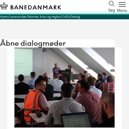
Søg
Menu
Hjem
Leverandør
Normer, krav og regler
CAD
Dialog
Åbne dialogmøder