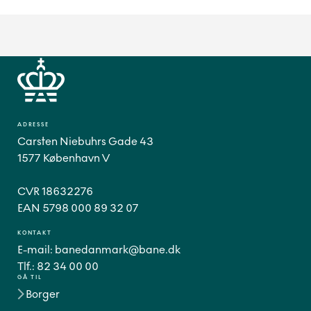
ADRESSE
Carsten Niebuhrs Gade 43
1577 København V
CVR 18632276
EAN 5798 000 89 32 07
KONTAKT
E-mail:
banedanmark@bane.dk
Tlf.:
82 34 00 00
GÅ TIL
Borger