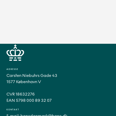
ADRESSE
Carsten Niebuhrs Gade 43
1577 København V
CVR 18632276
EAN 5798 000 89 32 07
KONTAKT
E-mail:
banedanmark@bane.dk