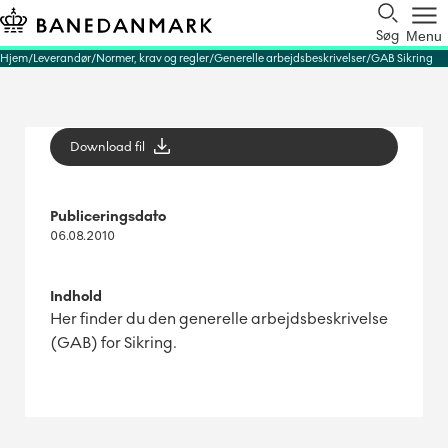
Søg
Menu
Hjem
Leverandør
Normer, krav og regler
Generelle arbejdsbeskrivelser
GAB Sikring
Download fil
Publiceringsdato
06.08.2010
Indhold
Her finder du den generelle arbejdsbeskrivelse
(GAB) for Sikring.