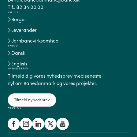
Tlf.:
82 34 00 00
GÅ TIL
Borger
Leverandør
Jernbanevirksomhed
SPROG
Dansk
English
NYHEDSBREV
Tilmeld dig vores nyhedsbrev med seneste
nyt om Banedanmark og vores projekter.
Tilmeld nyhedsbrev
FØLG OS