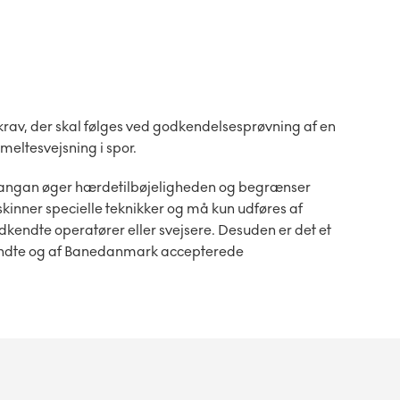
rav, der skal følges ved godkendelsesprøvning af en
smeltesvejsning i spor.
 mangan øger hærdetilbøjeligheden og begrænser
kinner specielle teknikker og må kun udføres af
ndte operatører eller svejsere. Desuden er det et
kendte og af Banedanmark accepterede