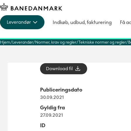
Indkøb, udbud, fakturering
Få a
Leverandør
Hjem
Leverandør
Normer, krav og regler
Tekniske normer og regler
B
Download fil
Publiceringsdato
30.09.2021
Gyldig fra
27.09.2021
ID