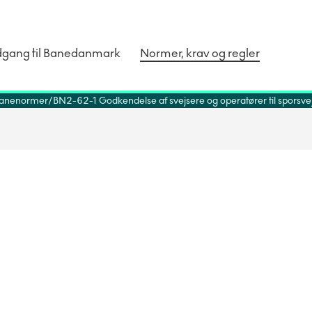
dgang til Banedanmark
Normer, krav og regler
anenormer
BN2-62-1 Godkendelse af svejsere og operatører til sporsv