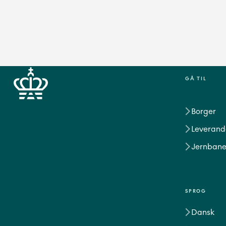
GÅ TIL
Borger
Leverand
Jernbane
SPROG
Dansk