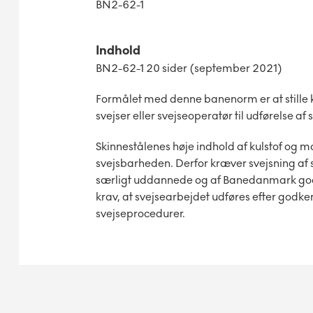
BN2-62-1
Indhold
BN2-62-1 20 sider (september 2021)
Formålet med denne banenorm er at stille k
svejser eller svejseoperatør til udførelse af 
Skinnestålenes høje indhold af kulstof og
svejsbarheden. Derfor kræver svejsning af s
særligt uddannede og af Banedanmark godke
krav, at svejsearbejdet udføres efter god
svejseprocedurer.