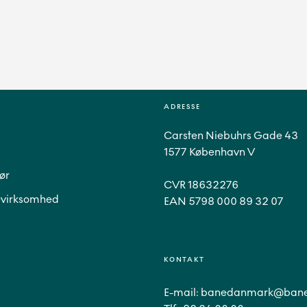
ADRESSE
Carsten Niebuhrs Gade 43
1577 København V
ør
CVR 18632276
virksomhed
EAN 5798 000 89 32 07
KONTAKT
E-mail:
banedanmark@bane