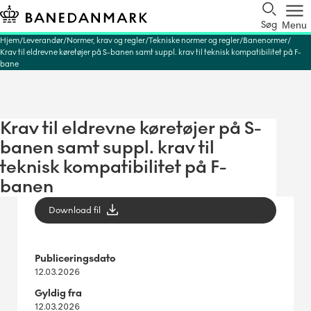
Søg
Menu
Hjem
Leverandør
Normer, krav og regler
Tekniske normer og regler
Banenormer
Krav til eldrevne køretøjer på S-banen samt suppl. krav til teknisk kompatibilitet på F-
bane
Krav til eldrevne køretøjer på S-
banen samt suppl. krav til
teknisk kompatibilitet på F-
banen
Download fil
Publiceringsdato
12.03.2026
Gyldig fra
12.03.2026