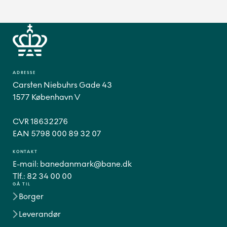
ADRESSE
Carsten Niebuhrs Gade 43
1577 København V
CVR 18632276
EAN 5798 000 89 32 07
KONTAKT
E-mail:
banedanmark@bane.dk
Tlf.:
82 34 00 00
GÅ TIL
Borger
Leverandør