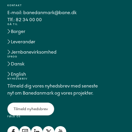
KONTAKT
E-mail:
banedanmark@bane.dk
Tlf.:
82 34 00 00
GÅ TIL
Borger
Leverandør
Jernbanevirksomhed
SPROG
Dansk
English
NYHEDSBREV
Tilmeld dig vores nyhedsbrev med seneste
nyt om Banedanmark og vores projekter.
Tilmeld nyhedsbrev
FØLG OS