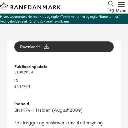
Søg
Menu
Hjem
Leverandør
Normer, krav og regler
Tekniske normer og regler
Banenormer
Vedligeholdelse af håndildslukkere i teknikrum
Download fil
Publiceringsdato
31.08.2009
ID
BN1-174-1
Indhold
BN1-174-1 11 sider (August 2009)
Fastlægger og beskriver krav til eftersyn og