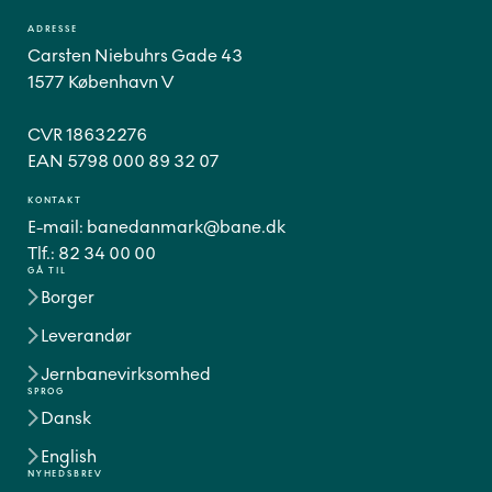
ADRESSE
Carsten Niebuhrs Gade 43
1577 København V
CVR 18632276
EAN 5798 000 89 32 07
KONTAKT
E-mail:
banedanmark@bane.dk
Tlf.:
82 34 00 00
GÅ TIL
Borger
Leverandør
Jernbanevirksomhed
SPROG
Dansk
English
NYHEDSBREV