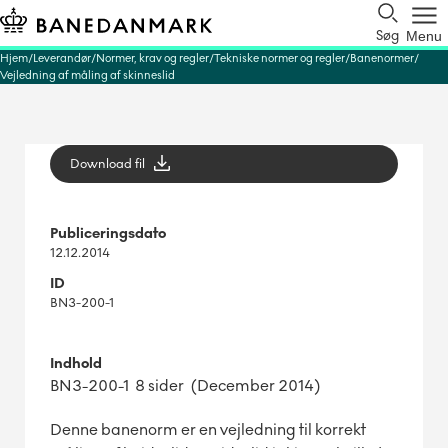
Søg
Menu
Hjem
Leverandør
Normer, krav og regler
Tekniske normer og regler
Banenormer
Vejledning af måling af skinneslid
Download fil
Publiceringsdato
12.12.2014
ID
BN3-200-1
Indhold
BN3-200-1 8 sider (December 2014)
Denne banenorm er en vejledning til korrekt