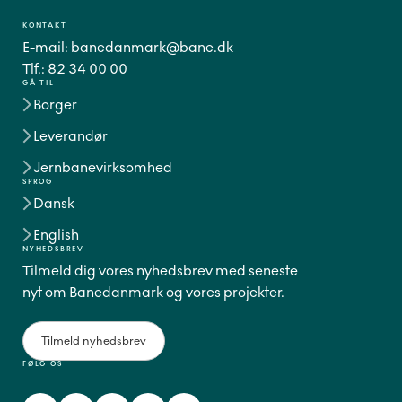
KONTAKT
E-mail:
banedanmark@bane.dk
Tlf.:
82 34 00 00
GÅ TIL
Borger
Leverandør
Jernbanevirksomhed
SPROG
Dansk
English
NYHEDSBREV
Tilmeld dig vores nyhedsbrev med seneste
nyt om Banedanmark og vores projekter.
Tilmeld nyhedsbrev
FØLG OS