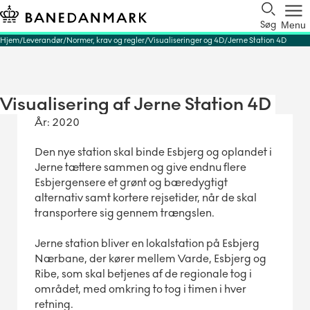
Søg
Menu
Hjem
Leverandør
Normer, krav og regler
Visualiseringer og 4D
Jerne Station 4D
Visualisering af Jerne Station 4D
År: 2020
Den nye station skal binde Esbjerg og oplandet i
Jerne tættere sammen og give endnu flere
Esbjergensere et grønt og bæredygtigt
alternativ samt kortere rejsetider, når de skal
transportere sig gennem trængslen.
Jerne station bliver en lokalstation på Esbjerg
Nærbane, der kører mellem Varde, Esbjerg og
Ribe, som skal betjenes af de regionale tog i
området, med omkring to tog i timen i hver
retning.