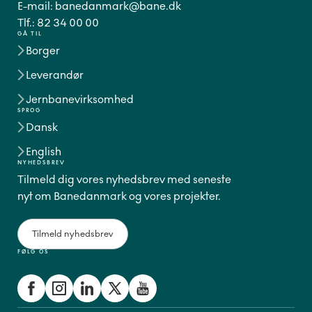
E-mail:
banedanmark@bane.dk
Tlf.:
82 34 00 00
GÅ TIL
Borger
Leverandør
Jernbanevirksomhed
SPROG
Dansk
English
NYHEDSBREV
Tilmeld dig vores nyhedsbrev med seneste
nyt om Banedanmark og vores projekter.
Tilmeld nyhedsbrev
FØLG OS