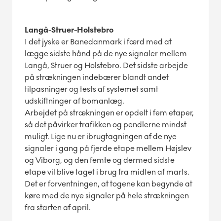
Langå-Struer-Holstebro
I det jyske er Banedanmark i færd med at
lægge sidste hånd på de nye signaler mellem
Langå, Struer og Holstebro. Det sidste arbejde
på strækningen indebærer blandt andet
tilpasninger og tests af systemet samt
udskiftninger af bomanlæg.
Arbejdet på strækningen er opdelt i fem etaper,
så det påvirker trafikken og pendlerne mindst
muligt. Lige nu er ibrugtagningen af de nye
signaler i gang på fjerde etape mellem Højslev
og Viborg, og den femte og dermed sidste
etape vil blive taget i brug fra midten af marts.
Det er forventningen, at togene kan begynde at
køre med de nye signaler på hele strækningen
fra starten af april.