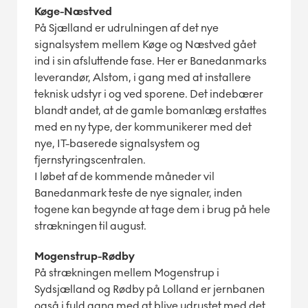
Køge-Næstved
På Sjælland er udrulningen af det nye
signalsystem mellem Køge og Næstved gået
ind i sin afsluttende fase. Her er Banedanmarks
leverandør, Alstom, i gang med at installere
teknisk udstyr i og ved sporene. Det indebærer
blandt andet, at de gamle bomanlæg erstattes
med en ny type, der kommunikerer med det
nye, IT-baserede signalsystem og
fjernstyringscentralen.
I løbet af de kommende måneder vil
Banedanmark teste de nye signaler, inden
togene kan begynde at tage dem i brug på hele
strækningen til august.
Mogenstrup-Rødby
På strækningen mellem Mogenstrup i
Sydsjælland og Rødby på Lolland er jernbanen
også i fuld gang med at blive udrustet med det