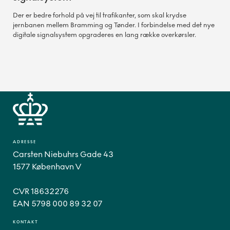
Der er bedre forhold på vej til trafikanter, som skal krydse
jernbanen mellem Bramming og Tønder. I forbindelse med det nye
digitale signalsystem opgraderes en lang række overkørsler.
ADRESSE
Carsten Niebuhrs Gade 43
1577 København V
CVR 18632276
EAN 5798 000 89 32 07
KONTAKT