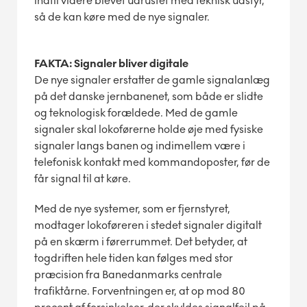
indtil videre blevet udrustet med teknisk udstyr,
så de kan køre med de nye signaler.
FAKTA: Signaler bliver digitale
De nye signaler erstatter de gamle signalanlæg
på det danske jernbanenet, som både er slidte
og teknologisk forældede. Med de gamle
signaler skal lokoførerne holde øje med fysiske
signaler langs banen og indimellem være i
telefonisk kontakt med kommandoposter, før de
får signal til at køre.
Med de nye systemer, som er fjernstyret,
modtager lokoføreren i stedet signaler digitalt
på en skærm i førerrummet. Det betyder, at
togdriften hele tiden kan følges med stor
præcision fra Banedanmarks centrale
trafiktårne. Forventningen er, at op mod 80