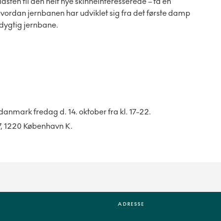
iasten til den helt nye skinneinteresserede – få en
ordan jernbanen har udviklet sig fra det første damp
edygtig jernbane.
anmark fredag d. 14. oktober fra kl. 17-22.
7, 1220 København K.
ADRESSE