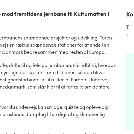
mod fremtidens jernbane til Kulturnatten i
Ko
T
E
 jernbanens spændende projekter og udvikling. Turen
ejs en række spændende stationer for at ende i en
der Danmark bedre sammen med resten af Europa.
tte, dufte til og føle på jernbanen. Få indblik i, hvordan
e signaler, sætter strøm til banen, så den bliver
astighedsforbindelse til resten af Europa. Undervejs
danmark, som står klar til at fortælle om de store
hvor du undervejs kan smage, quizze og opleve dig
e prustende damptog til en digital og klimavenlig