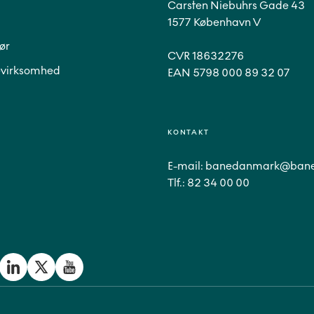
Carsten Niebuhrs Gade 43
1577 København V
ør
CVR 18632276
virksomhed
EAN 5798 000 89 32 07
KONTAKT
E-mail:
banedanmark@bane
Tlf.:
82 34 00 00