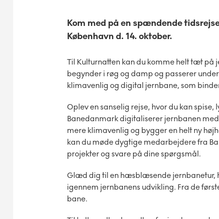
Kom med på en spændende tidsrejse 
København d. 14. oktober.
Til Kulturnatten kan du komme helt tæt på
begynder i røg og damp og passerer underv
klimavenlig og digital jernbane, som bin
Oplev en sanselig rejse, hvor du kan spise, ly
Banedanmark digitaliserer jernbanen med ny
mere klimavenlig og bygger en helt ny højh
kan du møde dygtige medarbejdere fra Bane
projekter og svare på dine spørgsmål.
Glæd dig til en hæsblæsende jernbanetur, 
igennem jernbanens udvikling. Fra de først
bane.