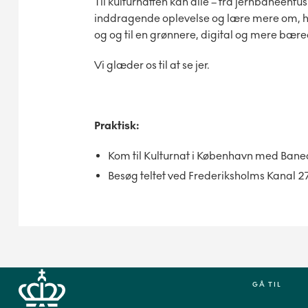
Til kulturnatten kan alle – fra jernbaneentus
inddragende oplevelse og lære mere om, hv
og og til en grønnere, digital og mere bær
Vi glæder os til at se jer.
Praktisk:
Kom til Kulturnat i København med Baned
Besøg teltet ved Frederiksholms Kanal 2
GÅ TIL