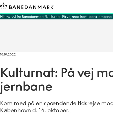
Hjem
Nyt fra Banedanmark
Kulturnat: På vej mod fremtidens jernbane
10.10.2022
Kulturnat: På vej m
jernbane
Kom med på en spændende tidsrejse mod fr
København d. 14. oktober.