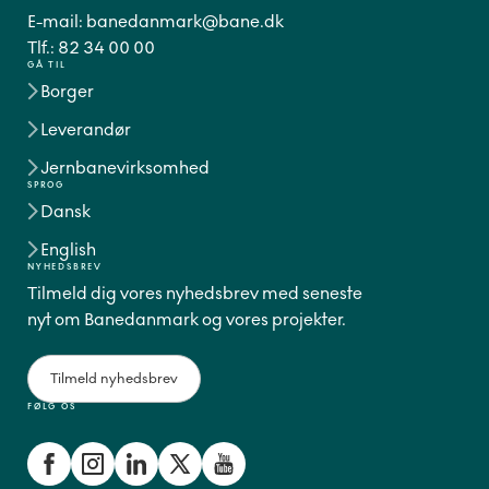
E-mail:
banedanmark@bane.dk
Tlf.:
82 34 00 00
GÅ TIL
Borger
Leverandør
Jernbanevirksomhed
SPROG
Dansk
English
NYHEDSBREV
Tilmeld dig vores nyhedsbrev med seneste
nyt om Banedanmark og vores projekter.
Tilmeld nyhedsbrev
FØLG OS