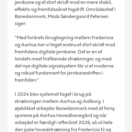
jernbane og et stort skridt mod en mere stabil,
effektiv og fremtidssikret togdrift. Områdechef i
Banedanmark, Mads Søndergaard Petersen
siger:
”Med forårets ibrugtagning mellem Fredericia
og Aarhus har vi taget endnu et stort skridt mod
fremtidens digitale jernbane. Det er en af
landets mest trafikerede strækninger, og med
det nye digitale signalsystem får vi et moderne
og robust fundament for jernbanedriften i
fremtiden.”
I 2024 blev systemet taget i brug på
strækningen mellem Aarhus og Aalborg. I
øjeblikket arbejder Banedanmark med at forny
sporene på Aarhus Hovedbanegård og når
arbejdet er færdigt i efteråret 2026, så vil hele
den jyske hovedstrækning fra Fredericia til og