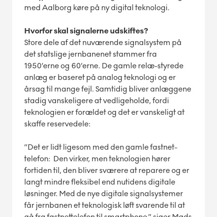
med Aalborg køre på ny digital teknologi.
Hvorfor skal signalerne udskiftes?
Store dele af det nuværende signalsystem på
det statslige jernbanenet stammer fra
1950’erne og 60’erne. De gamle relæ-styrede
anlæg er baseret på analog teknologi og er
årsag til mange fejl. Samtidig bliver anlæggene
stadig vanskeligere at vedligeholde, fordi
teknologien er forældet og det er vanskeligt at
skaffe reservedele:
”Det er lidt ligesom med den gamle fastnet-
telefon: Den virker, men teknologien hører
fortiden til, den bliver sværere at reparere og er
langt mindre fleksibel end nutidens digitale
løsninger. Med de nye digitale signalsystemer
får jernbanen et teknologisk løft svarende til at
gå fra fastnettelefon til smartphone,” siger Mads