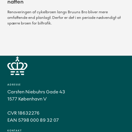
natten
Renoveringen af cykelbroen langs Bruuns Bro bliver mere
omfattende end planlagt. Derfor er det i en periode nødvendigt at
spærre broen for biltrafik.
ADRESSE
Carsten Niebuhrs Gade 43
1577 København V
CVR 18632276
EAN 5798 000 89 32 07
KONTAKT