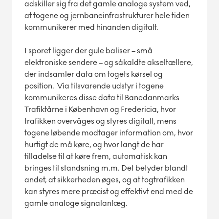
adskiller sig fra det gamle analoge system ved,
at togene og jernbaneinfrastrukturer hele tiden
kommunikerer med hinanden digitalt.
I sporet ligger der gule baliser – små
elektroniske sendere – og såkaldte akseltællere,
der indsamler data om togets kørsel og
position. Via tilsvarende udstyr i togene
kommunikeres disse data til Banedanmarks
Trafiktårne i København og Fredericia, hvor
trafikken overvåges og styres digitalt, mens
togene løbende modtager information om, hvor
hurtigt de må køre, og hvor langt de har
tilladelse til at køre frem, automatisk kan
bringes til standsning m.m. Det betyder blandt
andet, at sikkerheden øges, og at togtrafikken
kan styres mere præcist og effektivt end med de
gamle analoge signalanlæg.