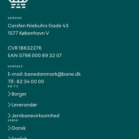
ADRESSE
Carsten Niebuhrs Gade 43
1577 København V
CVR 18632276
EAN 5798 000 89 32 07
KONTAKT
E-mail:
banedanmark@bane.dk
Tlf.:
82 34 00 00
GÅ TIL
Borger
Leverandør
Jernbanevirksomhed
SPROG
Dansk
English