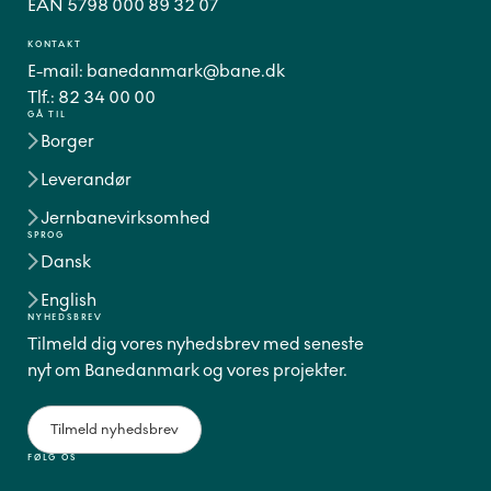
EAN 5798 000 89 32 07
KONTAKT
E-mail:
banedanmark@bane.dk
Tlf.:
82 34 00 00
GÅ TIL
Borger
Leverandør
Jernbanevirksomhed
SPROG
Dansk
English
NYHEDSBREV
Tilmeld dig vores nyhedsbrev med seneste
nyt om Banedanmark og vores projekter.
Tilmeld nyhedsbrev
FØLG OS