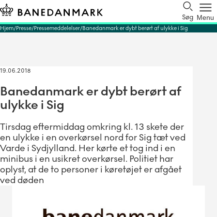
Søg
Menu
Hjem
Presse
Pressemeddelelser
Banedanmark er dybt berørt af ulykke i Sig
19.06.2018
Banedanmark er dybt berørt af
ulykke i Sig
Tirsdag eftermiddag omkring kl. 13 skete der
en ulykke i en overkørsel nord for Sig tæt ved
Varde i Sydjylland. Her kørte et tog ind i en
minibus i en usikret overkørsel. Politiet har
oplyst, at de to personer i køretøjet er afgået
ved døden