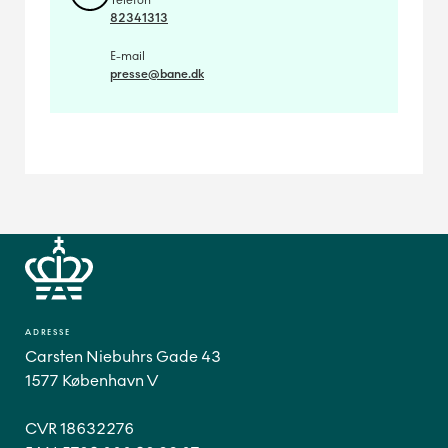
Telefon
82341313
E-mail
presse@bane.dk
ADRESSE
Carsten Niebuhrs Gade 43
1577 København V
CVR 18632276