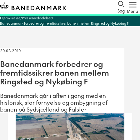
Søg
Menu
Hjem
Presse
Pressemeddelelser
Banedanmark forbedrer og fremtidssikrer banen mellem Ringsted og Nykøbing F
29.03.2019
Banedanmark forbedrer og
fremtidssikrer banen mellem
Ringsted og Nykøbing F
Banedanmark går i aften i gang med en
historisk, stor fornyelse og ombygning af
banen på Sydsjælland og Falster