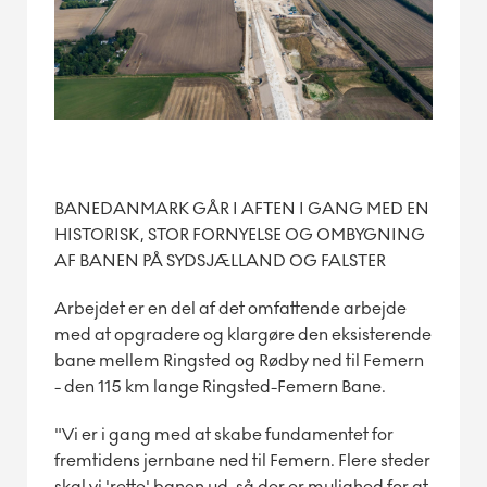
BANEDANMARK GÅR I AFTEN I GANG MED EN
HISTORISK, STOR FORNYELSE OG OMBYGNING
AF BANEN PÅ SYDSJÆLLAND OG FALSTER
Arbejdet er en del af det omfattende arbejde
med at opgradere og klargøre den eksisterende
bane mellem Ringsted og Rødby ned til Femern
- den 115 km lange Ringsted-Femern Bane.
"Vi er i gang med at skabe fundamentet for
fremtidens jernbane ned til Femern. Flere steder
skal vi 'rette' banen ud, så der er mulighed for at