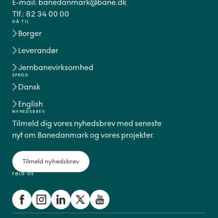
E-mail:
banedanmark@bane.dk
Tlf.:
82 34 00 00
GÅ TIL
Borger
Leverandør
Jernbanevirksomhed
SPROG
Dansk
English
NYHEDSBREV
Tilmeld dig vores nyhedsbrev med seneste
nyt om Banedanmark og vores projekter.
Tilmeld nyhedsbrev
FØLG OS