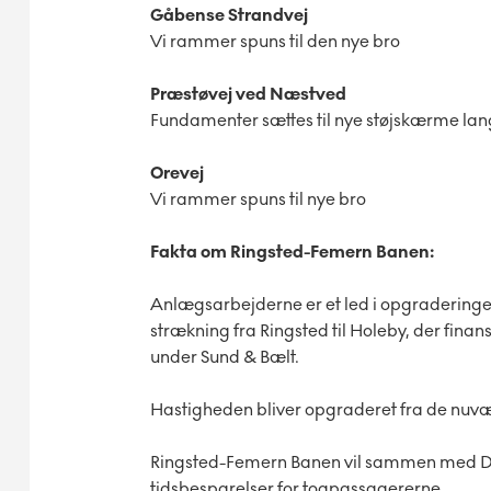
Gåbense Strandvej
Vi rammer spuns til den nye bro
Præstøvej ved Næstved
Fundamenter sættes til nye støjskærme la
Orevej
Vi rammer spuns til nye bro
Fakta om Ringsted-Femern Banen:
Anlægsarbejderne er et led i opgradering
strækning fra Ringsted til Holeby, der fina
under Sund & Bælt.
Hastigheden bliver opgraderet fra de nuv
Ringsted-Femern Banen vil sammen med D
tidsbesparelser for togpassagererne.