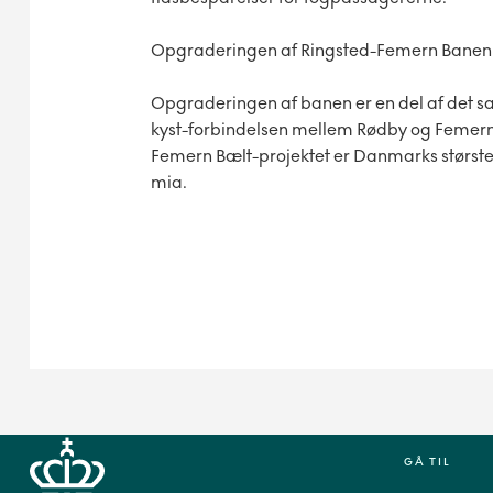
Opgraderingen af Ringsted-Femern Banen sk
Opgraderingen af banen er en del af det s
kyst-forbindelsen mellem Rødby og Femer
Femern Bælt-projektet er Danmarks største
mia.
GÅ TIL