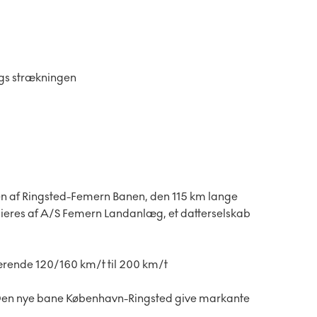
ngs strækningen
en af Ringsted-Femern Banen, den 115 km lange
nsieres af A/S Femern Landanlæg, et datterselskab
ærende 120/160 km/t til 200 km/t
en nye bane København-Ringsted give markante