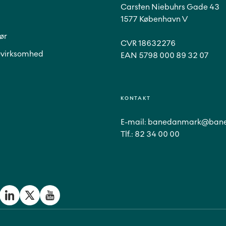
Carsten Niebuhrs Gade 43
1577 København V
ør
CVR 18632276
virksomhed
EAN 5798 000 89 32 07
KONTAKT
E-mail:
banedanmark@bane
Tlf.:
82 34 00 00