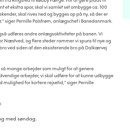
 fra Ringsted til Rødby Færge. For at gøre plads til
 et ekstra spor, skal vi samlet set ombygge ca. 100
eekender, skal rives ned og bygges op på ny, så der er
," siger Pernille Palstrøm, anlægschef i Banedanmark.
gså udføres andre anlægsaktiviteter på banen. Vi
r Næstved, og flere steder rammer vi spuns til nye og
y bro ved siden af den eksisterende bro på Dalkærvej
le så mange arbejder som muligt for at genere
vendige arbejder, vi skal udføre for at kunne udbygge
 mulighed for kortere rejsetid," siger Pernille
:
il og med søndag.