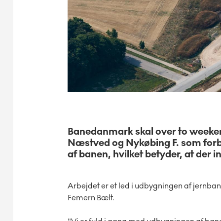
Banedanmark skal over to weekend
Næstved og Nykøbing F. som forbe
af banen, hvilket betyder, at der
Arbejdet er et led i udbygningen af jernba
Femern Bælt.