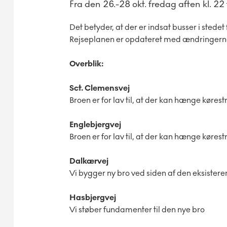
Fra den 26.-28 okt. fredag aften kl. 2
Det betyder, at der er indsat busser i stede
Rejseplanen er opdateret med ændringern
Overblik:
Sct. Clemensvej
Broen er for lav til, at der kan hænge kør
Englebjergvej
Broen er for lav til, at der kan hænge kør
Dalkærvej
Vi bygger ny bro ved siden af den eksister
Hasbjergvej
Vi støber fundamenter til den nye bro