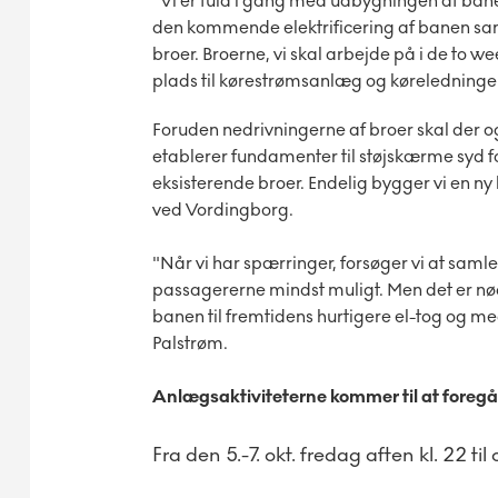
"Vi er fuld i gang med udbygningen af banen
den kommende elektrificering af banen samt
broer. Broerne, vi skal arbejde på i de to w
plads til kørestrømsanlæg og køreledninger
Foruden nedrivningerne af broer skal der o
etablerer fundamenter til støjskærme syd fo
eksisterende broer. Endelig bygger vi en n
ved Vordingborg.
"Når vi har spærringer, forsøger vi at sam
passagererne mindst muligt. Men det er nød
banen til fremtidens hurtigere el-tog og med
Palstrøm.
Anlægsaktiviteterne kommer til at foregå
Fra den 5.-7. okt. fredag aften kl. 22 t