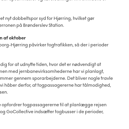
nyt dobbeltspor syd for Hjørring, hvilket gør
 perronen på Brønderslev Station.
n af oktober
g-Hjørring påvirker togtrafikken, så der i perioder
g for at udnytte tiden, hvor det er nødvendigt at
mmen med jernbanevirksomhederne har vi planlagt,
 kommer gennem sporarbejderne.
Det bliver nogle travle
i håber derfor, at togpassagererne har tålmodighed,
sen.
pfordrer togpassagererne til at planlægge rejsen
g GoCollective indsætter togbusser i de perioder,