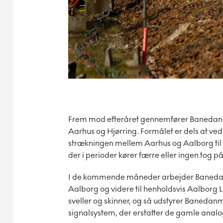
Frem mod efteråret gennemfører Banedanm
Aarhus og Hjørring. Formålet er dels at ve
strækningen mellem Aarhus og Aalborg til f
der i perioder kører færre eller ingen tog p
I de kommende måneder arbejder Banedan
Aalborg og videre til henholdsvis Aalborg L
sveller og skinner, og så udstyrer Banedan
signalsystem, der erstatter de gamle analog