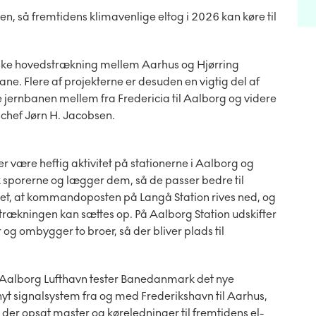
en, så fremtidens klimavenlige eltog i 2026 kan køre til
ske hovedstrækning mellem Aarhus og Hjørring
nbane. Flere af projekterne er desuden en vigtig del af
re jernbanen mellem fra Fredericia til Aalborg og videre
schef Jørn H. Jacobsen.
være heftig aktivitet på stationerne i Aalborg og
sporerne og lægger dem, så de passer bedre til
det, at kommandoposten på Langå Station rives ned, og
rækningen kan sættes op. På Aalborg Station udskifter
g ombygger to broer, så der bliver plads til
 Aalborg Lufthavn tester Banedanmark det nye
 nyt signalsystem fra og med Frederikshavn til Aarhus,
der opsat master og køreledninger til fremtidens el-