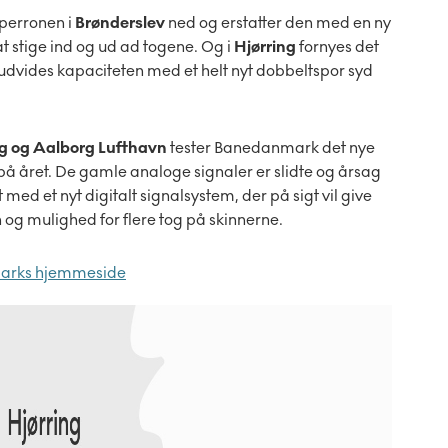
perronen i
Brønderslev
ned og erstatter den med en ny
t stige ind og ud ad togene. Og i
Hjørring
fornyes det
udvides kapaciteten med et helt nyt dobbeltspor syd
g og Aalborg Lufthavn
tester Banedanmark det nye
på året. De gamle analoge signaler er slidte og årsag
t med et nyt digitalt signalsystem, der på sigt vil give
on og mulighed for flere tog på skinnerne.
marks hjemmeside