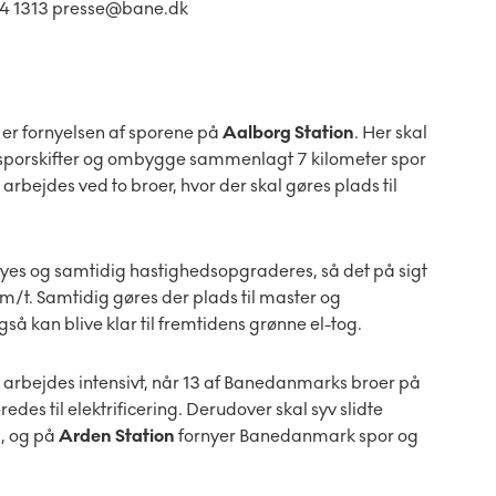
34 1313 presse@bane.dk
n er fornyelsen af sporene på
Aalborg Station
. Her skal
sporskifter og ombygge sammenlagt 7 kilometer spor
arbejdes ved to broer, hvor der skal gøres plads til
nyes og samtidig hastighedsopgraderes, så det på sigt
km/t. Samtidig gøres der plads til master og
å kan blive klar til fremtidens grønne el-tog.
 arbejdes intensivt, når 13 af Banedanmarks broer på
des til elektrificering. Derudover skal syv slidte
s, og på
Arden Station
fornyer Banedanmark spor og