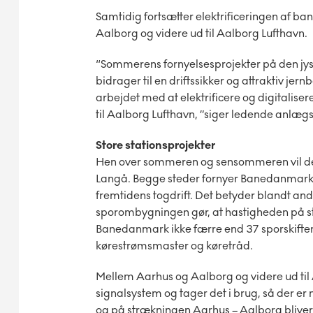
Samtidig fortsætter elektrificeringen af ban
Aalborg og videre ud til Aalborg Lufthavn.
“Sommerens fornyelsesprojekter på den jy
bidrager til en driftssikker og attraktiv jer
arbejdet med at elektrificere og digitalise
til Aalborg Lufthavn, ”siger ledende anlæg
Store stationsprojekter
Hen over sommeren og sensommeren vil der 
Langå. Begge steder fornyer Banedanmark 
fremtidens togdrift. Det betyder blandt an
sporombygningen gør, at hastigheden på st
Banedanmark ikke færre end 37 sporskifter o
kørestrømsmaster og køretråd.
Mellem Aarhus og Aalborg og videre ud til
signalsystem og tager det i brug, så der er
og på strækningen Aarhus – Aalborg bliver 