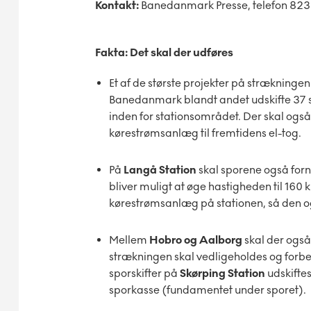
Kontakt:
Banedanmark Presse, telefon 82
Fakta: Det skal der udføres
Et af de største projekter på strækninge
Banedanmark blandt andet udskifte 37 
inden for stationsområdet. Der skal også 
kørestrømsanlæg til fremtidens el-tog.
På
Langå Station
skal sporene også for
bliver muligt at øge hastigheden til 160 
kørestrømsanlæg på stationen, så den ogs
Mellem
Hobro og Aalborg
skal der også
strækningen skal vedligeholdes og forbere
sporskifter på
Skørping Station
udskifte
sporkasse (fundamentet under sporet).