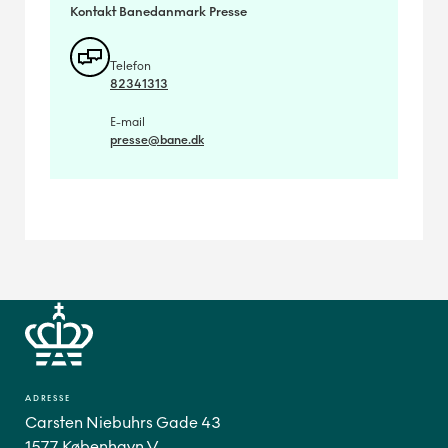
Kontakt Banedanmark Presse
Telefon
82341313
E-mail
presse@bane.dk
ADRESSE
Carsten Niebuhrs Gade 43
1577 København V