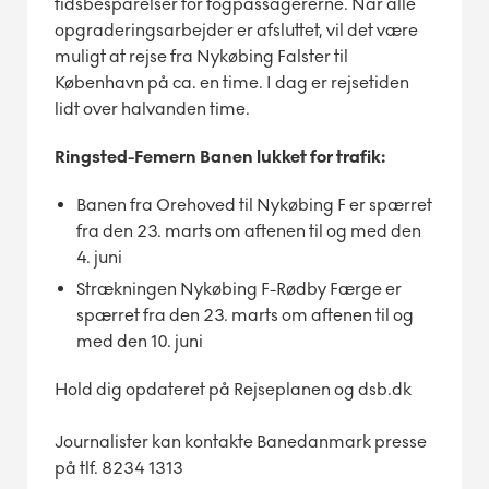
tidsbesparelser for togpassagererne. Når alle
opgraderingsarbejder er afsluttet, vil det være
muligt at rejse fra Nykøbing Falster til
København på ca. en time. I dag er rejsetiden
lidt over halvanden time.
Ringsted-Femern Banen lukket for trafik:
Banen fra Orehoved til Nykøbing F er spærret
fra den 23. marts om aftenen til og med den
4. juni
Strækningen Nykøbing F-Rødby Færge er
spærret fra den 23. marts om aftenen til og
med den 10. juni
Hold dig opdateret på Rejseplanen og dsb.dk
Journalister kan kontakte Banedanmark presse
på tlf. 8234 1313