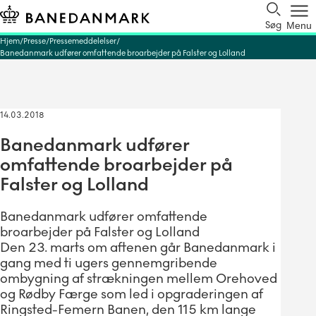
Søg
Menu
Hjem
Presse
Pressemeddelelser
Banedanmark udfører omfattende broarbejder på Falster og Lolland
14.03.2018
Banedanmark udfører
omfattende broarbejder på
Falster og Lolland
Banedanmark udfører omfattende
broarbejder på Falster og Lolland
Den 23. marts om aftenen går Banedanmark i
gang med ti ugers gennemgribende
ombygning af strækningen mellem Orehoved
og Rødby Færge som led i opgraderingen af
Ringsted-Femern Banen, den 115 km lange