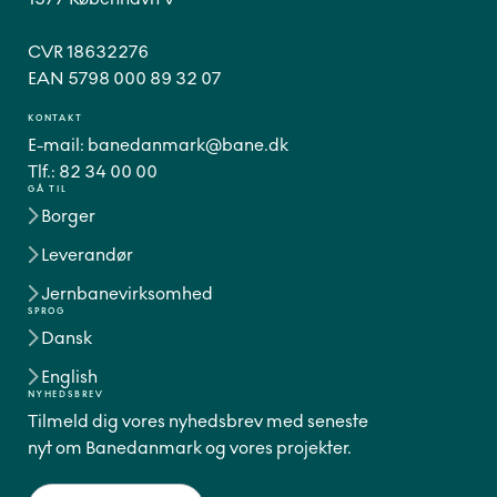
CVR 18632276
EAN 5798 000 89 32 07
KONTAKT
E-mail:
banedanmark@bane.dk
Tlf.:
82 34 00 00
GÅ TIL
Borger
Leverandør
Jernbanevirksomhed
SPROG
Dansk
English
NYHEDSBREV
Tilmeld dig vores nyhedsbrev med seneste
nyt om Banedanmark og vores projekter.