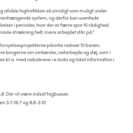
e og afvikle togtrafikken så smidigt som muligt under
menhængende system, og derfor kan uventede
elser i perioder, hvor der er færre spor til rådighed.
ravle strækning helt, mens arbejdet står på.”
fornyelsesprojekterne påvirke naboer til banen.
re borgerne om omkørsler, natarbejde og støj, som i
es bl.a. med nabobreve i e-boks og lokal information i
8. Der vil være indsat togbusser.
n 3.7-16.7 og 8.8-3.10