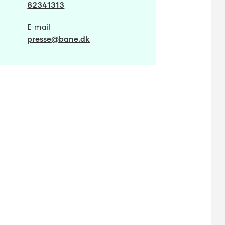
82341313
E-mail
presse@bane.dk