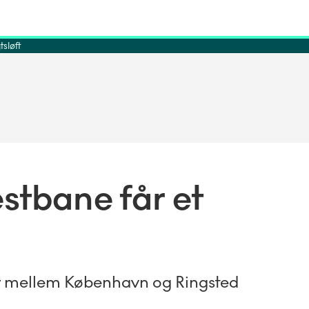
sløft
stbane får et
er mellem København og Ringsted