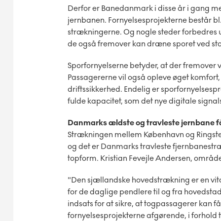
Derfor er Banedanmark i disse år i gang me
jernbanen. Fornyelsesprojekterne består bl.a.
strækningerne. Og nogle steder forbedres
de også fremover kan dræne sporet ved s
Sporfornyelserne betyder, at der fremover vil
Passagererne vil også opleve øget komfort, d
driftssikkerhed. Endelig er sporfornyelsesp
fulde kapacitet, som det nye digitale signa
Danmarks ældste og travleste jernbane f
Strækningen mellem København og Ringsted
og det er Danmarks travleste fjernbanestr
topform. Kristian Fevejle Andersen, områd
"Den sjællandske hovedstrækning er en vit
for de daglige pendlere til og fra hovedsta
indsats for at sikre, at togpassagerer kan få
fornyelsesprojekterne afgørende, i forhold ti