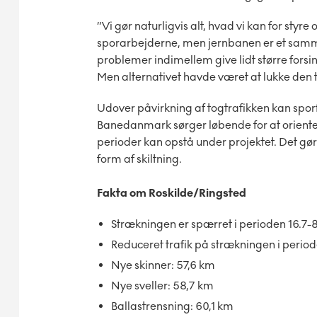
”Vi gør naturligvis alt, hvad vi kan for styr
sporarbejderne, men jernbanen er et sam
problemer indimellem give lidt større forsink
Men alternativet havde været at lukke den t
Udover påvirkning af togtrafikken kan spor
Banedanmark sørger løbende for at oriente
perioder kan opstå under projektet. Det gør
form af skiltning.
Fakta om Roskilde/Ringsted
Strækningen er spærret i perioden 16.7-8.
Reduceret trafik på strækningen i periode
Nye skinner: 57,6 km
Nye sveller: 58,7 km
Ballastrensning: 60,1 km