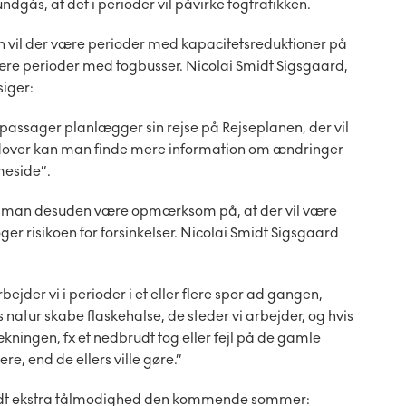
ndgås, at det i perioder vil påvirke togtrafikken.
vil der være perioder med kapacitetsreduktioner på
ære perioder med togbusser. Nicolai Smidt Sigsgaard,
siger:
passager planlægger sin rejse på Rejseplanen, der vil
dover kan man finde mere information om ændringer
meside”.
kal man desuden være opmærksom på, at der vil være
 øger risikoen for forsinkelser. Nicolai Smidt Sigsgaard
ejder vi i perioder i et eller flere spor ad gangen,
 natur skabe flaskehalse, de steder vi arbejder, og hvis
ningen, fx et nedbrudt tog eller fejl på de gamle
re, end de ellers ville gøre.”
 lidt ekstra tålmodighed den kommende sommer: