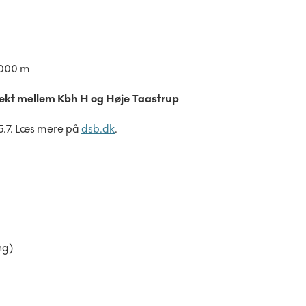
1.000 m
ekt mellem Kbh H og Høje Taastrup
5.7. Læs mere på
dsb.dk
.
ng)