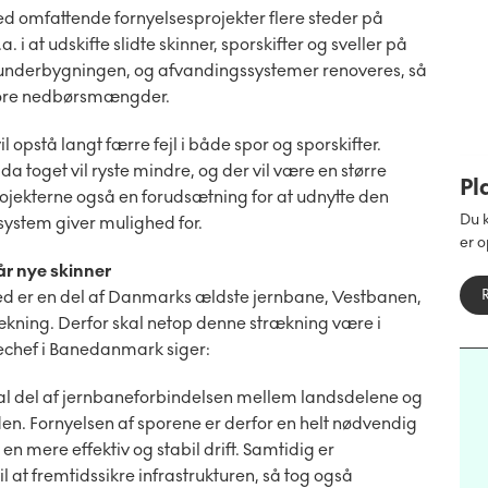
d omfattende fornyelsesprojekter flere steder på
 i at udskifte slidte skinner, sporskifter og sveller på
 underbygningen, og afvandingssystemer renoveres, så
tore nedbørsmængder.
 opstå langt færre fejl i både spor og sporskifter.
a toget vil ryste mindre, og der vil være en større
Pl
rojekterne også en forudsætning for at udnytte den
Du k
lsystem giver mulighed for.
er o
år nye skinner
 er en del af Danmarks ældste jernbane, Vestbanen,
ækning. Derfor skal netop denne strækning være i
echef i Banedanmark siger:
al del af jernbaneforbindelsen mellem landsdelene og
den. Fornyelsen af sporene er derfor en helt nødvendig
 en mere effektiv og stabil drift. Samtidig er
l at fremtidssikre infrastrukturen, så tog også