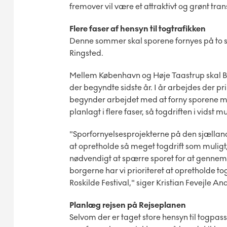
fremover vil være et attraktivt og grønt tra
Flere faser af hensyn til togtrafikken
Denne sommer skal sporene fornyes på to 
Ringsted.
Mellem København og Høje Taastrup skal B
der begyndte sidste år. I år arbejdes der 
begynder arbejdet med at forny sporene me
planlagt i flere faser, så togdriften i vids
"Sporfornyelsesprojekterne på den sjællan
at opretholde så meget togdrift som muligt,
nødvendigt at spærre sporet for at gennemfø
borgerne har vi prioriteret at opretholde t
Roskilde Festival," siger Kristian Fevejle A
Planlæg rejsen på Rejseplanen
Selvom der er taget store he
nsyn til togpa