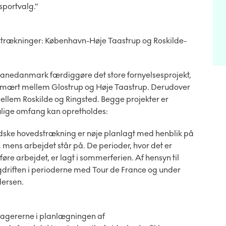
nsportvalg.”
strækninger: København-Høje Taastrup og Roskilde-
anedanmark færdiggøre det store fornyelsesprojekt,
primært mellem Glostrup og Høje Taastrup. Derudover
llem Roskilde og Ringsted. Begge projekter er
t mulige omfang kan opretholdes:
dske hovedstrækning er nøje planlagt med henblik på
 mens arbejdet står på. De perioder, hvor det er
re arbejdet, er lagt i sommerferien. Af hensyn til
ogdriften i perioderne med Tour de France og under
ndersen.
ssagererne i planlægningen af