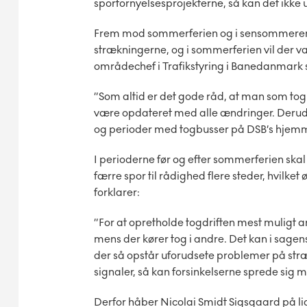
sporfornyelsesprojekterne, så kan det ikke u
Frem mod sommerferien og i sensommeren 
strækningerne, og i sommerferien vil der v
områdechef i Trafikstyring i Banedanmark 
”Som altid er det gode råd, at man som tog
være opdateret med alle ændringer. Deru
og perioder med togbusser på DSB’s hjem
I perioderne før og efter sommerferien s
færre spor til rådighed flere steder, hvilket
forklarer:
”For at opretholde togdriften mest muligt arb
mens der kører tog i andre. Det kan i sagens
der så opstår uforudsete problemer på stræk
signaler, så kan forsinkelserne sprede sig me
Derfor håber Nicolai Smidt Sigsgaard på