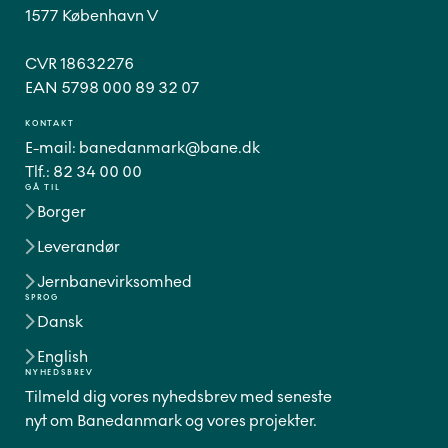
1577 København V
CVR 18632276
EAN 5798 000 89 32 07
KONTAKT
E-mail:
banedanmark@bane.dk
Tlf.:
82 34 00 00
GÅ TIL
Borger
Leverandør
Jernbanevirksomhed
SPROG
Dansk
English
NYHEDSBREV
Tilmeld dig vores nyhedsbrev med seneste
nyt om Banedanmark og vores projekter.