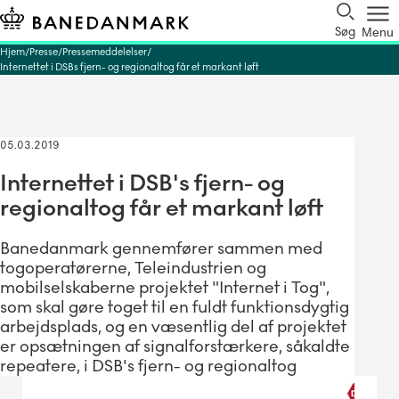
Søg
Menu
Hjem
Presse
Pressemeddelelser
Internettet i DSBs fjern- og regionaltog får et markant løft
05.03.2019
Internettet i DSB's fjern- og
regionaltog får et markant løft
Banedanmark gennemfører sammen med
togoperatørerne, Teleindustrien og
mobilselskaberne projektet "Internet i Tog",
som skal gøre toget til en fuldt funktionsdygtig
arbejdsplads, og en væsentlig del af projektet
er opsætningen af signalforstærkere, såkaldte
repeatere, i DSB's fjern- og regionaltog