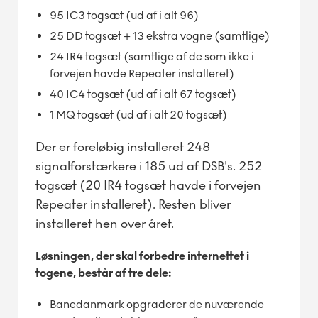
95 IC3 togsæt (ud af i alt 96)
25 DD togsæt + 13 ekstra vogne (samtlige)
24 IR4 togsæt (samtlige af de som ikke i
forvejen havde Repeater installeret)
40 IC4 togsæt (ud af i alt 67 togsæt)
1 MQ togsæt (ud af i alt 20 togsæt)
Der er foreløbig installeret 248
signalforstærkere i 185 ud af DSB's. 252
togsæt (20 IR4 togsæt havde i forvejen
Repeater installeret). Resten bliver
installeret hen over året.
Løsningen, der skal forbedre internettet i
togene, består af tre dele:
Banedanmark opgraderer de nuværende