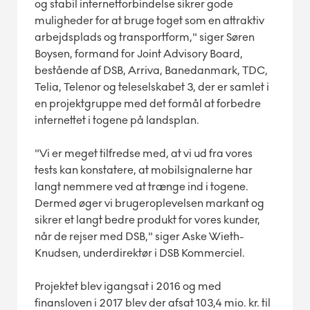
og stabil internetforbindelse sikrer gode
muligheder for at bruge toget som en attraktiv
arbejdsplads og transportform," siger Søren
Boysen, formand for Joint Advisory Board,
bestående af DSB, Arriva, Banedanmark, TDC,
Telia, Telenor og teleselskabet 3, der er samlet i
en projektgruppe med det formål at forbedre
internettet i togene på landsplan.
"Vi er meget tilfredse med, at vi ud fra vores
tests kan konstatere, at mobilsignalerne har
langt nemmere ved at trænge ind i togene.
Dermed øger vi brugeroplevelsen markant og
sikrer et langt bedre produkt for vores kunder,
når de rejser med DSB," siger Aske Wieth-
Knudsen, underdirektør i DSB Kommerciel.
Projektet blev igangsat i 2016 og med
finansloven i 2017 blev der afsat 103,4 mio. kr. til