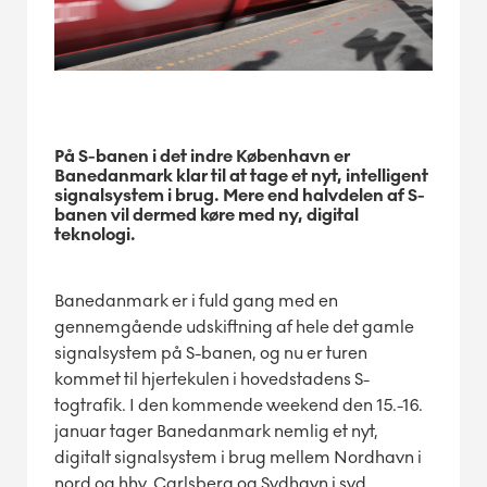
På S-banen i det indre København er
Banedanmark klar til at tage et nyt, intelligent
signalsystem i brug. Mere end halvdelen af S-
banen vil dermed køre med ny, digital
teknologi.
Banedanmark er i fuld gang med en
gennemgående udskiftning af hele det gamle
signalsystem på S-banen, og nu er turen
kommet til hjertekulen i hovedstadens S-
togtrafik. I den kommende weekend den 15.-16.
januar tager Banedanmark nemlig et nyt,
digitalt signalsystem i brug mellem Nordhavn i
nord og hhv. Carlsberg og Sydhavn i syd.