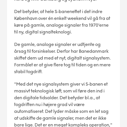
Det betyder, at hele S-banenettet i det indre
København over én enkelt weekend vil gå fra at
køre på gamle, analoge signaler fra 1970’erne
til ny, digital signalteknologi.
De gamle, analoge signaler er udtjente og
årsag til forsinkelser. Derfor har Banedanmark
skiftet dem ud med et nyt, digitalt signalsystem.
Formålet er at give flere tog til tiden og en mere
stabil togdrift.
"Med det nye signalsystem giver vi S-banen et
massivt teknologisk løft, som vil føre den ind i
den digitale tidsalder. Det betyder bl.a., at
togdriften nu i højere grad vil være
automatiseret. Det lyder måske som en let sag
at udskifte de gamle signaler, men det er ikke
bare lige. Det er en meget kompleks operation,"