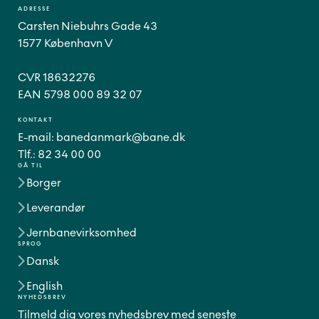
ADRESSE
Carsten Niebuhrs Gade 43
1577 København V
CVR 18632276
EAN 5798 000 89 32 07
KONTAKT
E-mail:
banedanmark@bane.dk
Tlf.:
82 34 00 00
GÅ TIL
Borger
Leverandør
Jernbanevirksomhed
SPROG
Dansk
English
NYHEDSBREV
Tilmeld dig vores nyhedsbrev med seneste