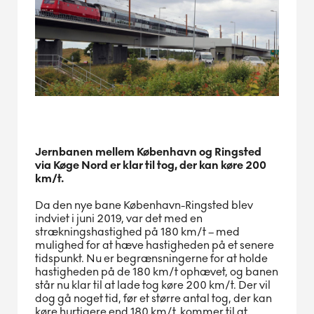
Jernbanen mellem København og Ringsted
via Køge Nord er klar til tog, der kan køre 200
km/t.
Da den nye bane København-Ringsted blev
indviet i juni 2019, var det med en
strækningshastighed på 180 km/t – med
mulighed for at hæve hastigheden på et senere
tidspunkt. Nu er begrænsningerne for at holde
hastigheden på de 180 km/t ophævet, og banen
står nu klar til at lade tog køre 200 km/t. Der vil
dog gå noget tid, før et større antal tog, der kan
køre hurtigere end 180 km/t, kommer til at