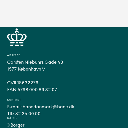
ADRESSE
Carsten Niebuhrs Gade 43
1577 København V
CVR 18632276
EAN 5798 000 89 32 07
KONTAKT
E-mail:
banedanmark@bane.dk
Tlf.:
82 34 00 00
GÅ TIL
Borger