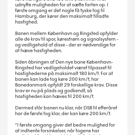
udnytte muligheden for at sætte farten op. I
første omgang er det nogle få tyske tog til
Hamburg, der kører den maksimalt tilladte
hastighed.
Banen mellem København og Ringsted opfylder
alle de krav til spor, kørestrøm og signalsystem -
og vedligehold af disse - der er nødvendige for
at hæve hastigheden.
Siden åbningen af Den nye bane København-
Ringsted har vedligeholdet været tilpasset til
hastighederne på maksimalt 180 km/t. For at
banen kan lade tog køre 200 km/t, har
Banedanmark opfyldt 29 forskellige krav. Disse
krav er nu på plads og godkendt, så
hastigheden kan hæves til 200 km/t.
Dermed står banen nu klar, når DSB til efteråret
har de første tog klar, der kan køre 200 km/t.
”I første omgang giver det bedre mulighed for
at indhente forsinkelser, når togene har