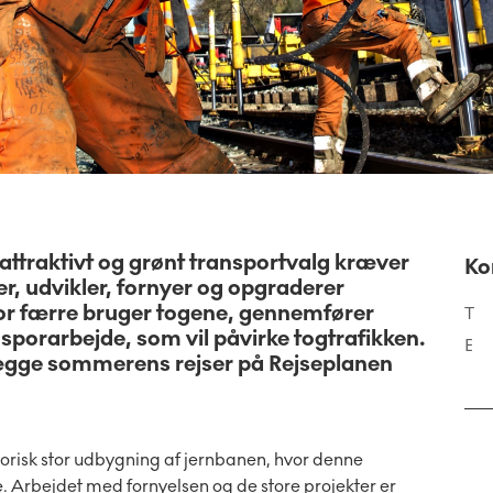
t attraktivt og grønt transportvalg kræver
Ko
r, udvikler, fornyer og opgraderer
or færre bruger togene, gennemfører
T
orarbejde, som vil påvirke togtrafikken.
E
lægge sommerens rejser på Rejseplanen
orisk stor udbygning af jernbanen, hvor denne
e. Arbejdet med fornyelsen og de store projekter er