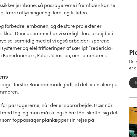
tssikker jernbane, så passagererne i fremtiden kan se
, færre aflysninger og flere tog til tiden.
og forbedre jernbanen, og de store projekter er
ssikker. Denne sommer har vi særligt store arbejder i
yelse, samtidig med at vi også arbejder i sporene i
lsystemer og elektrificeringen af særligt Fredericia-
Pl
r i Banedanmark, Peter Jonasson, om sommerens
Du k
er o
ens
ige, forstår Banedanmark godt, at det er en ulempe
sommeren.
 for passagererne, når der er sporarbejde. Især når
 med tog, og man måske også har fået skaffet sig det
an som togpassager planlægger sin rejse på