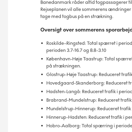
Banedanmark råder altid togpassagerer til
Rejseplanen vil alle sommerens ændringer v
tage med togbus på en strækning.
Oversigt over sommerens sporarbej
Roskilde–Ringsted: Total spærret i period
perioden 3.7-16.7 og 8.8-3.10
København-Høje Taastrup: Total spærret fo
på strækningen.
Glostrup-Høje Taastrup: Reduceret trafik
Hovedgaard-Skanderborg: Reduceret traf
Hadsten-Langå: Reduceret trafik i perioden
Brabrand-Mundelstrup: Reduceret trafik 
Mundelstrup-Hinnerup: Reduceret trafik i
Hinnerup-Hadsten: Reduceret trafik i per
Hobro-Aalborg: Total spærring i perioden