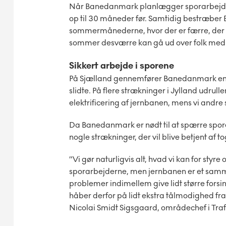
Når Banedanmark planlægger sporarbejde, sk
op til 30 måneder før. Samtidig bestræber
sommermånederne, hvor der er færre, der b
sommer desværre kan gå ud over folk med
Sikkert arbejde i sporene
På Sjælland gennemfører Banedanmark en r
slidte. På flere strækninger i Jylland udrulle
elektrificering af jernbanen, mens vi andre 
Da Banedanmark er nødt til at spærre spore
nogle strækninger, der vil blive betjent af 
”Vi gør naturligvis alt, hvad vi kan for styr
sporarbejderne, men jernbanen er et sam
problemer indimellem give lidt større forsink
håber derfor på lidt ekstra tålmodighed f
Nicolai Smidt Sigsgaard, områdechef i Tra