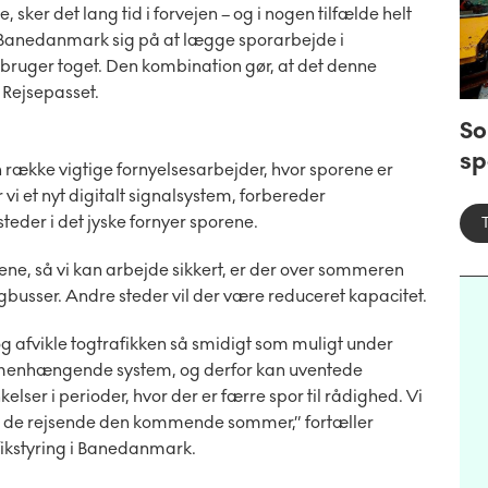
er det lang tid i forvejen – og i nogen tilfælde helt
 Banedanmark sig på at lægge sporarbejde i
ruger toget. Den kombination gør, at det denne
 Rejsepasset.
So
sp
ække vigtige fornyelsesarbejder, hvor sporene er
r vi et nyt digitalt signalsystem, forbereder
steder i det jyske fornyer sporene.
ne, så vi kan arbejde sikkert, er der over sommeren
togbusser. Andre steder vil der være reduceret kapacitet.
e og afvikle togtrafikken så smidigt som muligt under
menhængende system, og derfor kan uventede
elser i perioder, hvor der er færre spor til rådighed. Vi
ra de rejsende den kommende sommer,” fortæller
fikstyring i Banedanmark.