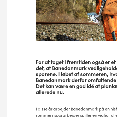
For at toget i fremtiden også er e
det, at Banedanmark vedligeholde
sporene. I løbet af sommeren, hv
Banedanmark derfor omfattende sp
Det kan være en god idé at plan
allerede nu.
I disse år arbejder Banedanmark på en hist
sommers sporarbejder spiller en vigtig roll