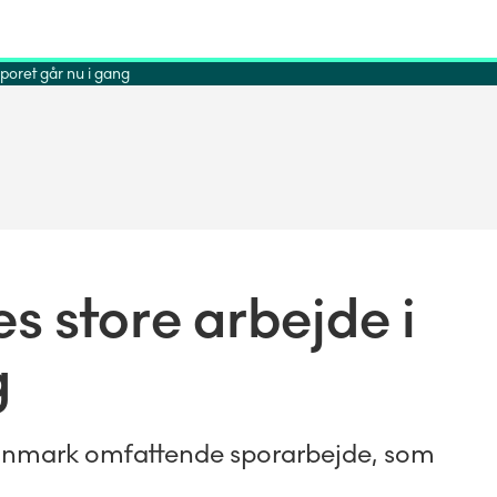
oret går nu i gang
store arbejde i
g
anmark omfattende sporarbejde, som