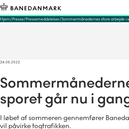
Hjem
Presse
Pressemeddelelser
Sommermånedernes store arbejde i sp
28.06.2022
Sommermånedernes 
sporet går nu i gan
I løbet af sommeren gennemfører Baned
vil påvirke togtrafikken.