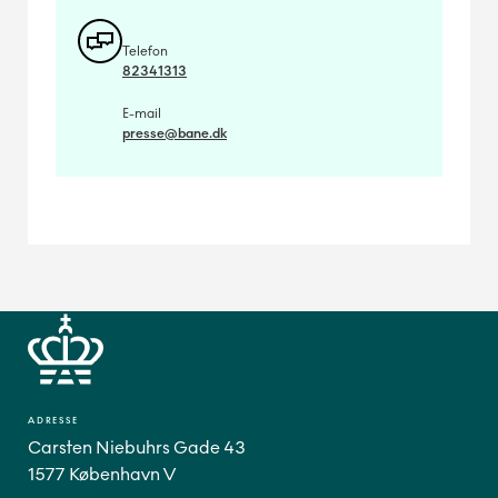
Telefon
82341313
E-mail
presse@bane.dk
ADRESSE
Carsten Niebuhrs Gade 43
1577 København V