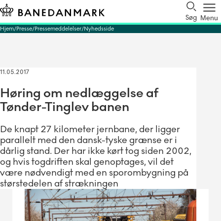
Søg
Menu
Hjem
Presse
Pressemeddelelser
Nyhedsside
11.05.2017
Høring om nedlæggelse af
Tønder-Tinglev banen
De knapt 27 kilometer jernbane, der ligger
parallelt med den dansk-tyske grænse er i
dårlig stand. Der har ikke kørt tog siden 2002,
og hvis togdriften skal genoptages, vil det
være nødvendigt med en sporombygning på
størstedelen af strækningen