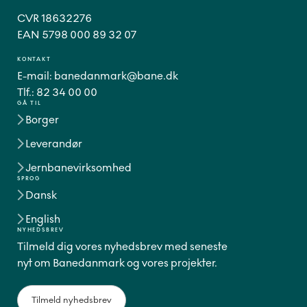
CVR 18632276
EAN 5798 000 89 32 07
KONTAKT
E-mail:
banedanmark@bane.dk
Tlf.:
82 34 00 00
GÅ TIL
Borger
Leverandør
Jernbanevirksomhed
SPROG
Dansk
English
NYHEDSBREV
Tilmeld dig vores nyhedsbrev med seneste
nyt om Banedanmark og vores projekter.
Tilmeld nyhedsbrev