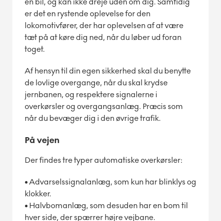
en bil, og kan ikke dreje uden om dig. Samtidig
er det en rystende oplevelse for den
lokomotivfører, der har oplevelsen af at være
tæt på at køre dig ned, når du løber ud foran
toget.
Af hensyn til din egen sikkerhed skal du benytte
de lovlige overgange, når du skal krydse
jernbanen, og respektere signalerne i
overkørsler og overgangsanlæg. Præcis som
når du bevæger dig i den øvrige trafik.
På vejen
Der findes tre typer automatiske overkørsler:
•
Advarselssignalanlæg, som kun har blinklys og
klokker.
•
Halvbomanlæg, som desuden har en bom til
hver side, der spærrer højre vejbane.