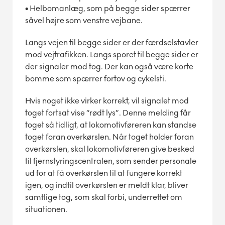
•
Helbomanlæg, som på begge sider spærrer
såvel højre som venstre vejbane.
Langs vejen til begge sider er der færdselstavler
mod vejtrafikken. Langs sporet til begge sider er
der signaler mod tog.
Der kan også være korte
bomme som spærrer fortov og cykelsti.
Hvis noget ikke virker korrekt, vil signalet mod
toget fortsat vise ”rødt lys”. Denne melding får
toget så tidligt, at lokomotivføreren kan standse
toget foran overkørslen. Når toget holder foran
overkørslen, skal lokomotivføreren give besked
til fjernstyringscentralen, som sender personale
ud for at få overkørslen til at fungere korrekt
igen, og indtil overkørslen er meldt klar, bliver
samtlige tog, som skal forbi, underrettet om
situationen.