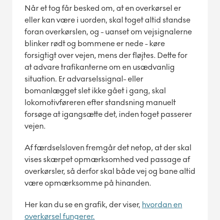
Når et tog får besked om, at en overkørsel er
eller kan være i uorden, skal toget altid standse
foran overkørslen, og - uanset om vejsignalerne
blinker rødt og bommene er nede - køre
forsigtigt over vejen, mens der fløjtes. Dette for
at advare trafikanterne om en usædvanlig
situation. Er advarselssignal- eller
bomanlægget slet ikke gået i gang, skal
lokomotivføreren efter standsning manuelt
forsøge at igangsætte det, inden toget passerer
vejen.
Af færdselsloven fremgår det netop, at der skal
vises skærpet opmærksomhed ved passage af
overkørsler, så derfor skal både vej og bane altid
være opmærksomme på hinanden.
Her kan du se en grafik, der viser,
hvordan en
overkørsel fungerer.