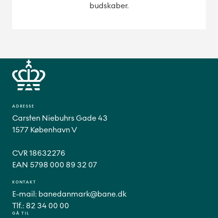
budskaber.
ADRESSE
Carsten Niebuhrs Gade 43
1577 København V
CVR 18632276
EAN 5798 000 89 32 07
KONTAKT
E-mail:
banedanmark@bane.dk
Tlf.:
82 34 00 00
GÅ TIL