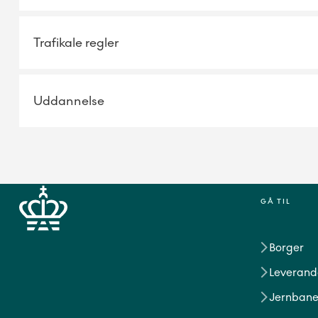
Trafikale regler
Uddannelse
GÅ TIL
Borger
Leverand
Jernbane