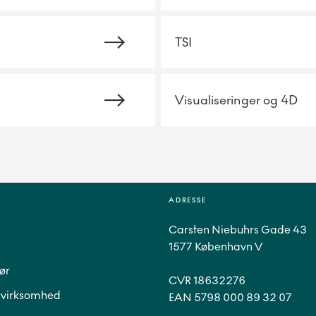
TSI
Visualiseringer og 4D
ADRESSE
Carsten Niebuhrs Gade 43
1577 København V
ør
CVR 18632276
virksomhed
EAN 5798 000 89 32 07