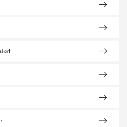
skort
r