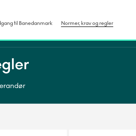
dgang til Banedanmark
Normer, krav og regler
egler
verandør