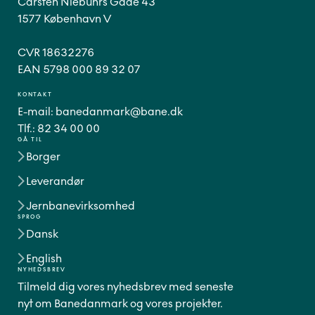
Carsten Niebuhrs Gade 43
1577 København V
CVR 18632276
EAN 5798 000 89 32 07
KONTAKT
E-mail:
banedanmark@bane.dk
Tlf.:
82 34 00 00
GÅ TIL
Borger
Leverandør
Jernbanevirksomhed
SPROG
Dansk
English
NYHEDSBREV
Tilmeld dig vores nyhedsbrev med seneste
nyt om Banedanmark og vores projekter.