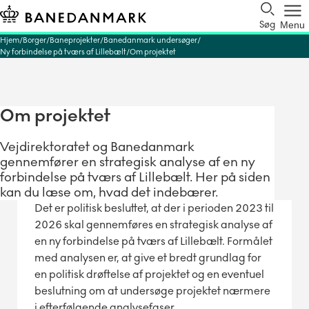
Søg
Menu
Hjem
Borger
Baneprojekter
Banedanmark undersøger
Ny forbindelse på tværs af Lillebælt
Om projektet
Om projektet
Vejdirektoratet og Banedanmark
gennemfører en strategisk analyse af en ny
forbindelse på tværs af Lillebælt. Her på siden
kan du læse om, hvad det indebærer.
Det er politisk besluttet, at der i perioden 2023 til
2026 skal gennemføres en strategisk analyse af
en ny forbindelse på tværs af Lillebælt. Formålet
med analysen er, at give et bredt grundlag for
en politisk drøftelse af projektet og en eventuel
beslutning om at undersøge projektet nærmere
i efterfølgende analysefaser.