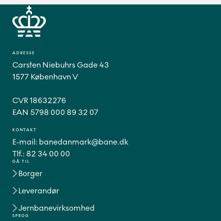
ADRESSE
Carsten Niebuhrs Gade 43
1577 København V
CVR 18632276
EAN 5798 000 89 32 07
KONTAKT
E-mail:
banedanmark@bane.dk
Tlf.:
82 34 00 00
GÅ TIL
Borger
Leverandør
Jernbanevirksomhed
SPROG