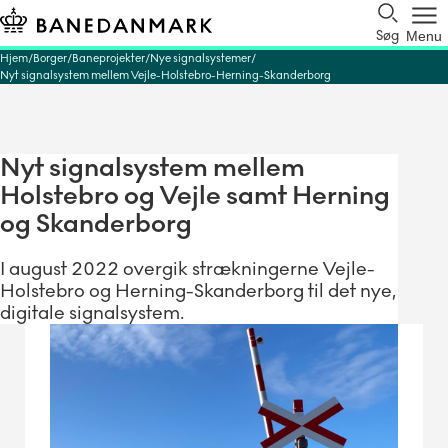
Søg
Menu
Hjem
Borger
Baneprojekter
Nye signalsystemer
Nyt signalsystem mellem Vejle-Holstebro-Herning-Skanderborg
Nyt signalsystem mellem
Holstebro og Vejle samt Herning
og Skanderborg
I august 2022 overgik strækningerne Vejle-
Holstebro og Herning-Skanderborg til det nye,
digitale signalsystem.