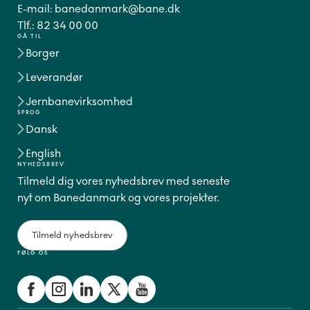
E-mail:
banedanmark@bane.dk
Tlf.:
82 34 00 00
GÅ TIL
Borger
Leverandør
Jernbanevirksomhed
SPROG
Dansk
English
NYHEDSBREV
Tilmeld dig vores nyhedsbrev med seneste
nyt om Banedanmark og vores projekter.
Tilmeld nyhedsbrev
FØLG OS