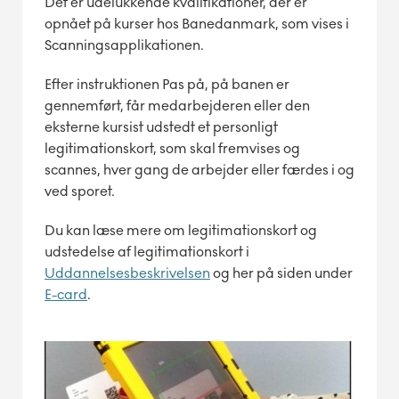
Det er udelukkende kvalifikationer, der er
opnået på kurser hos Banedanmark, som vises i
Scanningsapplikationen.
Efter instruktionen Pas på, på banen er
gennemført, får medarbejderen eller den
eksterne kursist udstedt et personligt
legitimationskort, som skal fremvises og
scannes, hver gang de arbejder eller færdes i og
ved sporet.
Du kan læse mere om legitimationskort og
udstedelse af legitimationskort i
Uddannelsesbeskrivelsen
og her på siden under
E-card
.