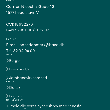
ADRESSE
Carsten Niebuhrs Gade 43
1577 København V
CVR 18632276
EAN 5798 000 89 32 07
KONTAKT
E-mail:
banedanmark@bane.dk
Tlf.:
82 34 00 00
GÅ TIL
Borger
Leverandør
Jernbanevirksomhed
SPROG
Dansk
English
NYHEDSBREV
Tilmeld dig vores nyhedsbrev med seneste