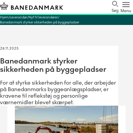
Søg
Menu
Hjem
Leverandør
Nyt til leverandører
Banedanmark styrker sikkerheden på byggepladser
28.11.2025
Banedanmark styrker
sikkerheden på byggepladser
For at styrke sikkerheden for alle, der arbejder
på Banedanmarks byggeanlægspladser, er
kravene til reflekstøj og personlige
værnemidler blevet skærpet.