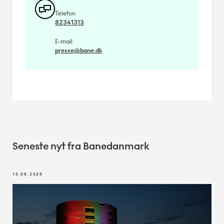
Telefon
82341313
E-mail
presse@bane.dk
Seneste nyt fra Banedanmark
10.08.2026