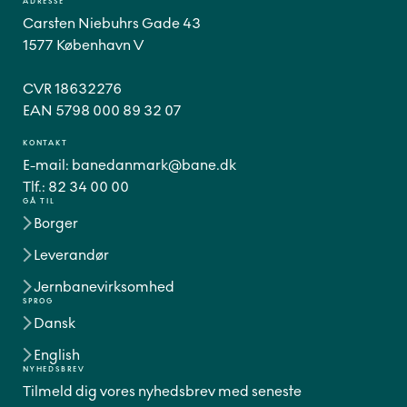
ADRESSE
Carsten Niebuhrs Gade 43
1577 København V
CVR 18632276
EAN 5798 000 89 32 07
KONTAKT
E-mail:
banedanmark@bane.dk
Tlf.:
82 34 00 00
GÅ TIL
Borger
Leverandør
Jernbanevirksomhed
SPROG
Dansk
English
NYHEDSBREV
Tilmeld dig vores nyhedsbrev med seneste