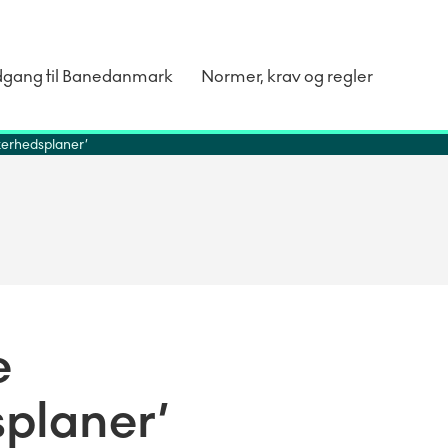
dgang til Banedanmark
Normer, krav og regler
kkerhedsplaner’
e
planer’