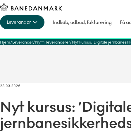
Indkøb, udbud, fakturering
Få a
Leverandør
Hjem
Leverandør
Nyt til leverandører
Nyt kursus: ’Digitale jernbanesi
23.03.2026
Nyt kursus: ’Digital
jernbanesikkerheds