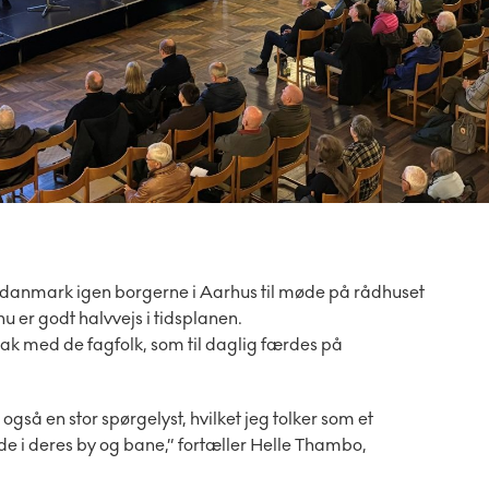
danmark igen borgerne i Aarhus til møde på rådhuset
u er godt halvvejs i tidsplanen.
nak med de fagfolk, som til daglig færdes på
også en stor spørgelyst, hvilket jeg tolker som et
e i deres by og bane,” fortæller Helle Thambo,