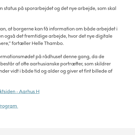
om status på sporarbejdet og det nye arbejde, som skal
dan, at borgerne kan få information om både arbejdet i
n også det fremtidige arbejde, hvor det nye digitale
mere,” fortæller Helle Thambo.
informationsmødet på rådhuset denne gang, da de
består af otte aarhusianske portrætter, som skildrer
 vidt i både tid og alder og giver et fint billede af
ktsiden - Aarhus H
Program