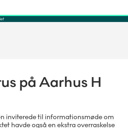
iet
atus på Aarhus H
n inviterede til informationsmøde om
ktet havde også en ekstra overraskelse