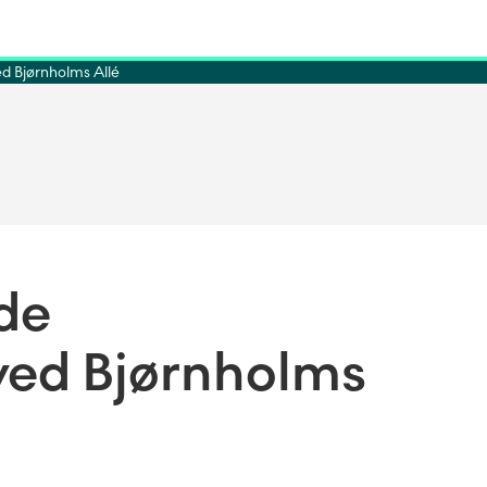
ed Bjørnholms Allé
de
ved Bjørnholms