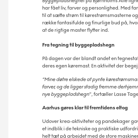
Byggepladshegnet på Bjørnholms Allé lign
har fået liv, farver og personlighed. Med f
til at sætte strøm til kørestrømsmasterne og
række fantasifulde og finurlige bud på, hv
at de rigtige master flytter ind.
Fra tegning til byggepladshegn
På dagen var der blandt andet en tegnesta
deres egen køremast. En aktivitet der bege
“Mine døtre elskede at pynte kørestrømsmas
farver, og de ligger stadig fremme derhje
nye byggepladshegn
”, fortæller Lasse Ta
Aarhus gøres klar til fremtidens eltog
Udover krea-aktiviteter og pandekager ga
et indblik i de tekniske og praktiske udfordr
helt tæt på arbejdet med de store maskiner