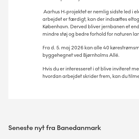
Aarhus H-projektet er nemlig sidste led i e
arbejdet er færdigt, kan der indsættes elto
København. Derved bliver jernbanen et en
mindre støj og bedre forhold for naturen l
Fra d. 5. maj 2026 kan alle 40 kørestrøms
byggehegnet ved Bjørnholms Allé.
Hvis du er interesseret i at blive inviteret m
hvordan arbejdet skrider frem, kan du tilm
Seneste nyt fra Banedanmark