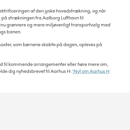
lektrificeringen af den jyske hovedstrækning, og når
g på strækningen fra Aalborg Lufthavn til
dnu grønnere og mere miljøvenligt transportvalg med
angs banen.
master, som børnene skabte på dagen, opleves på
ed
til kommende arrangementer eller h
ø
re mere om,
elde dig nyhedsbrevet til Aarhus H:
‘Nyt om Aarhus H