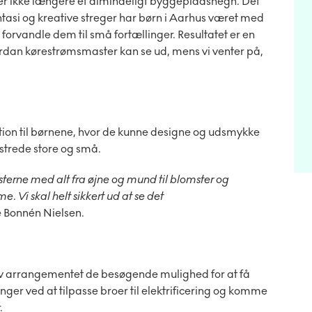
er ikke længere et almindeligt byggepladshegn. Det
antasi og kreative streger har børn i Aarhus været med
 forvandle dem til små fortællinger. Resultatet er en
ordan kørestrømsmaster kan se ud, mens vi venter på,
tion til børnene, hvor de kunne designe og udsmykke
jstrede store og små.
terne med alt fra øjne og mund til blomster og
mme
.
Vi
skal
helt
sikkert
ud
at se det
ge Bonnén Nielsen.
v arrangementet de besøgende mulighed for at få
inger ved at tilpasse broer til elektrificering og komme
.