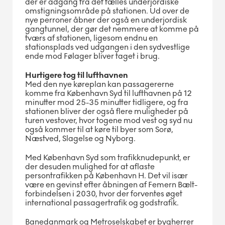
der er adgang fra det fælles underjordiske
omstigningsområde på stationen. Ud over de
nye perroner åbner der også en underjordisk
gangtunnel, der gør det nemmere at komme på
tværs af stationen, ligesom endnu en
stationsplads ved udgangen i den sydvestlige
ende mod Følager bliver taget i brug.
Hurtigere tog til lufthavnen
Med den nye køreplan kan passagererne
komme fra København Syd til lufthavnen på 12
minutter mod 25-35 minutter tidligere, og fra
stationen bliver der også flere muligheder på
turen vestover, hvor togene mod vest og syd nu
også kommer til at køre til byer som Sorø,
Næstved, Slagelse og Nyborg.
Med København Syd som trafikknudepunkt, er
der desuden mulighed for at aflaste
persontrafikken på København H. Det vil især
være en gevinst efter åbningen af Femern Bælt-
forbindelsen i 2030, hvor der forventes øget
international passagertrafik og godstrafik.
Banedanmark og Metroselskabet er bygherrer