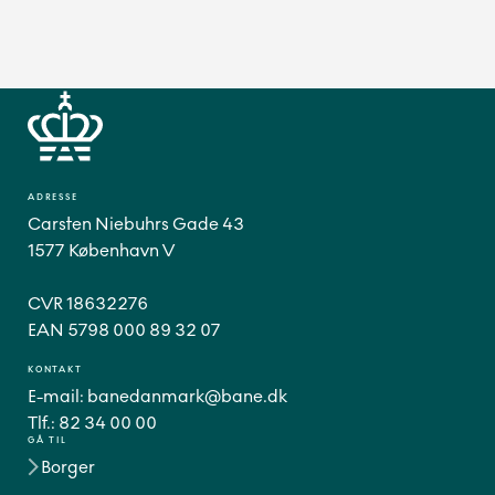
ADRESSE
Carsten Niebuhrs Gade 43
1577 København V
CVR 18632276
EAN 5798 000 89 32 07
KONTAKT
E-mail:
banedanmark@bane.dk
Tlf.:
82 34 00 00
GÅ TIL
Borger