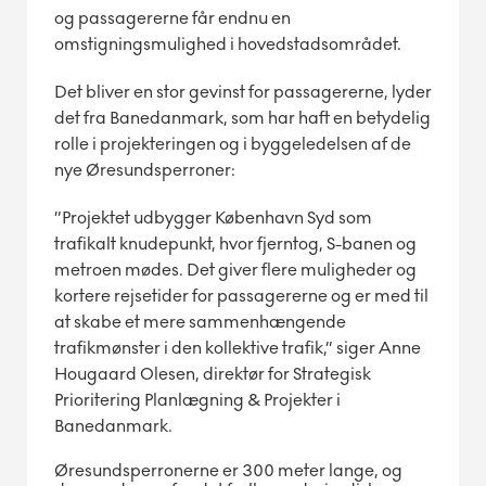
og passagererne får endnu en
omstigningsmulighed i hovedstadsområdet.
Det bliver en stor gevinst for passagererne, lyder
det fra Banedanmark, som har haft en betydelig
rolle i projekteringen og i byggeledelsen af de
nye Øresundsperroner:
”Projektet udbygger København Syd som
trafikalt knudepunkt, hvor fjerntog, S-banen og
metroen mødes. Det giver flere muligheder og
kortere rejsetider for passagererne og er med til
at skabe et mere sammenhængende
trafikmønster i den kollektive trafik,” siger Anne
Hougaard Olesen, direktør for Strategisk
Prioritering Planlægning & Projekter i
Banedanmark.
Øresundsperronerne er 300 meter lange, og