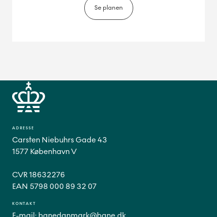
Se planen
ADRESSE
Carsten Niebuhrs Gade 43
1577 København V
CVR 18632276
EAN 5798 000 89 32 07
KONTAKT
E-mail:
banedanmark@bane.dk