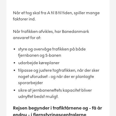
Når et tog skal fra A til B til tiden, spiller mange
faktorer ind.
Når trafikken afvikles, har Banedanmark
ansvaret for at:
styre og overvåge trafikken på både
fjernbanen og S-banen
udarbejde køreplaner
tilpasse og justere togtrafikken, når der sker
noget uforudset - og når der er planlagte
sporarbejder
sikre at jernbanenettets kapacitet bliver
udnyttet bedst muligt.
Rejsen begynder i trafiktårnene og - få år
endnu - i fjernstyringscentralerne