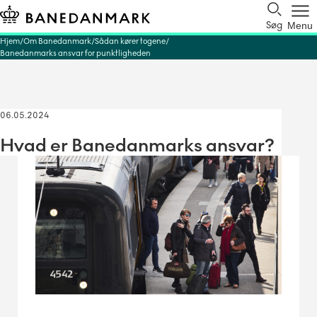
Søg
Menu
Hjem
Om Banedanmark
Sådan kører togene
Banedanmarks ansvar for punktligheden
06.05.2024
Hvad er Banedanmarks ansvar?