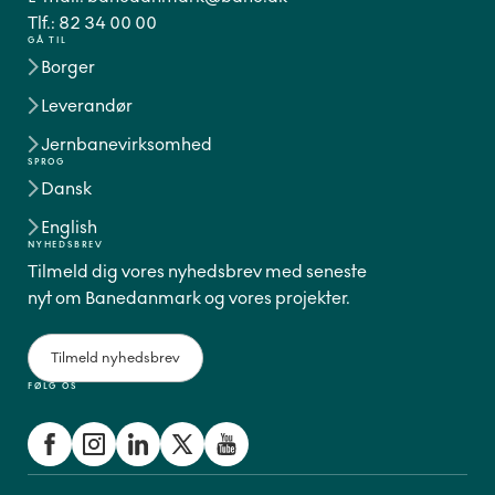
Tlf.:
82 34 00 00
GÅ TIL
Borger
Leverandør
Jernbanevirksomhed
SPROG
Dansk
English
NYHEDSBREV
Tilmeld dig vores nyhedsbrev med seneste
nyt om Banedanmark og vores projekter.
Tilmeld nyhedsbrev
FØLG OS