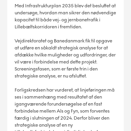
Med Infrastrukturplan 2035 blev det besluttet at
undersøge, hvordan man sikrer den nødvendige
kapacitet til både vej- og jernbanetrafik i
Lillebæltskorridoren i fremtiden.
Vejdirektoratet og Banedanmark fik til opgave
at udføre en såkaldt strategisk analyse for at
afdække hvilke muligheder og udfordringer, der
vil være i forbindelse med dette projekt.
Screeningsfasen, som er første trin i den
strategiske analyse, er nu afsluttet.
Forligskredsen har vurderet, at linjeføringen må
ses i sammenhæng med resultatet af den
igangværende forundersøgelse af en fast
forbindelse mellem Als og Fyn, som forventes
færdig i slutningen af 2024. Derfor bliver den
strategiske analyse af en ny