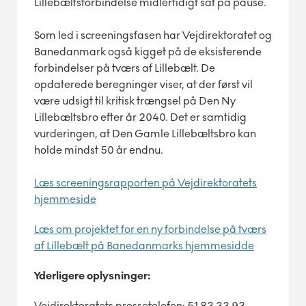
Lillebæltsforbindelse midlertidigt sat på pause.
Som led i screeningsfasen har Vejdirektoratet og
Banedanmark også kigget på de eksisterende
forbindelser på tværs af Lillebælt. De
opdaterede beregninger viser, at der først vil
være udsigt til kritisk trængsel på Den Ny
Lillebæltsbro efter år 2040. Det er samtidig
vurderingen, at Den Gamle Lillebæltsbro kan
holde mindst 50 år endnu.
Læs screeningsrapporten på Vejdirektoratets
hjemmeside
Læs om projektet for en ny forbindelse på tværs
af Lillebælt på Banedanmarks hjemmesidde
Yderligere oplysninger:
Vejdirektoratets pressetelefon: 51 83 33 93