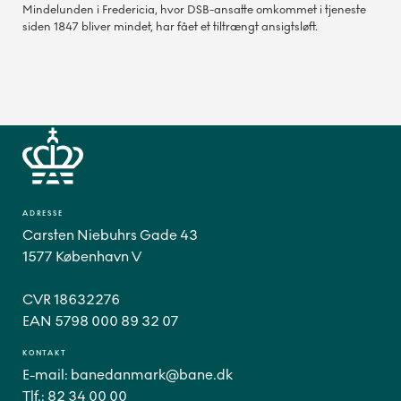
Mindelunden i Fredericia, hvor DSB-ansatte omkommet i tjeneste
siden 1847 bliver mindet, har fået et tiltrængt ansigtsløft.
ADRESSE
Carsten Niebuhrs Gade 43
1577 København V
CVR 18632276
EAN 5798 000 89 32 07
KONTAKT
E-mail:
banedanmark@bane.dk
Tlf.:
82 34 00 00