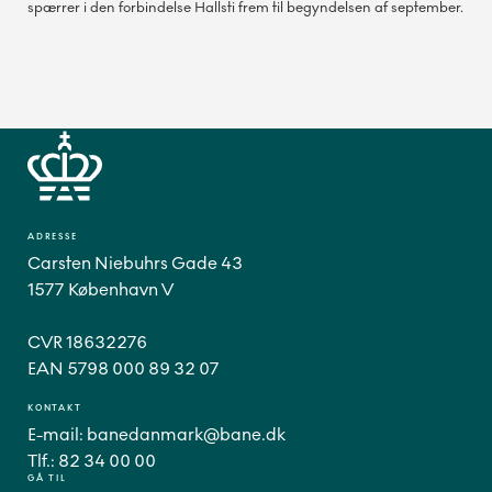
spærrer i den forbindelse Hallsti frem til begyndelsen af september.
ADRESSE
Carsten Niebuhrs Gade 43
1577 København V
CVR 18632276
EAN 5798 000 89 32 07
KONTAKT
E-mail:
banedanmark@bane.dk
Tlf.:
82 34 00 00
GÅ TIL