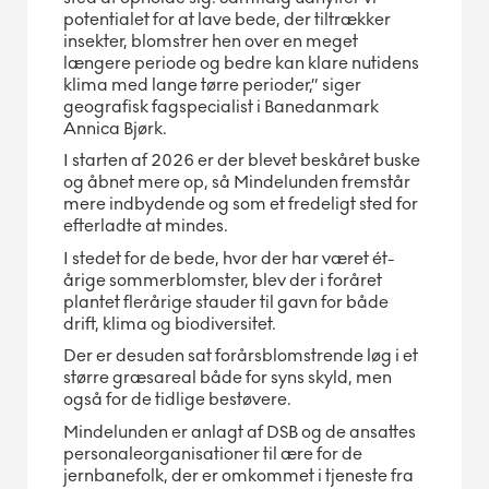
potentialet for at lave bede, der tiltrækker
insekter, blomstrer hen over en meget
længere periode og bedre kan klare nutidens
klima med lange tørre perioder,” siger
geografisk fagspecialist i Banedanmark
Annica Bjørk.
I starten af 2026 er der blevet beskåret buske
og åbnet mere op, så Mindelunden fremstår
mere indbydende og som et fredeligt sted for
efterladte at mindes.
I stedet for de bede, hvor der har været ét-
årige sommerblomster, blev der i foråret
plantet flerårige stauder til gavn for både
drift, klima og biodiversitet.
Der er desuden sat forårsblomstrende løg i et
større græsareal både for syns skyld, men
også for de tidlige bestøvere.
Mindelunden er anlagt af DSB og de ansattes
personaleorganisationer til ære for de
jernbanefolk, der er omkommet i tjeneste fra