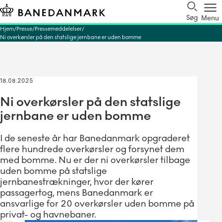
Søg
Menu
Hjem
Presse
Pressemeddelelser
Ni overkørsler på den statslige jernbane er uden bomme
18.08.2025
Ni overkørsler på den statslige
jernbane er uden bomme
I de seneste år har Banedanmark opgraderet
flere hundrede overkørsler og forsynet dem
med bomme. Nu er der ni overkørsler tilbage
uden bomme på statslige
jernbanestrækninger, hvor der kører
passagertog, mens Banedanmark er
ansvarlige for 20 overkørsler uden bomme på
privat- og havnebaner.