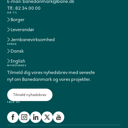
E-mail:
banedanmark@bane.dk
Tlf.:
82 34 00 00
GÅ TIL
Borger
Leverandør
Jernbanevirksomhed
SPROG
Dansk
English
NYHEDSBREV
Tilmeld dig vores nyhedsbrev med seneste
nyt om Banedanmark og vores projekter.
Tilmeld nyhedsbrev
FØLG OS