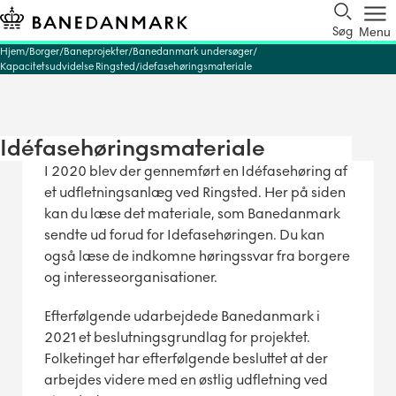
Søg
Menu
Hjem
Borger
Baneprojekter
Banedanmark undersøger
Kapacitetsudvidelse Ringsted
idefasehøringsmateriale
Idéfasehøringsmateriale
I 2020 blev der gennemført en Idéfasehøring af
et udfletningsanlæg ved Ringsted. Her på siden
kan du læse det materiale, som Banedanmark
sendte ud forud for Idefasehøringen. Du kan
også læse de indkomne høringssvar fra borgere
og interesseorganisationer.
Efterfølgende udarbejdede Banedanmark i
2021 et beslutningsgrundlag for projektet.
Folketinget har efterfølgende besluttet at der
arbejdes videre med en østlig udfletning ved