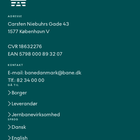
ADRESSE
Carsten Niebuhrs Gade 43
1577 København V
CVR 18632276
EAN 5798 000 89 32 07
KONTAKT
E-mail:
banedanmark@bane.dk
Tlf.:
82 34 00 00
GÅ TIL
Borger
Leverandør
Jernbanevirksomhed
SPROG
Dansk
English