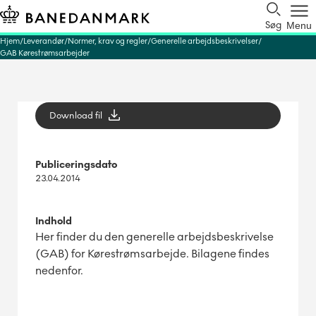
Søg
Menu
Hjem
Leverandør
Normer, krav og regler
Generelle arbejdsbeskrivelser
GAB Kørestrømsarbejder
Download fil
Publiceringsdato
23.04.2014
Indhold
Her finder du den generelle arbejdsbeskrivelse
(GAB) for Kørestrømsarbejde. Bilagene findes
nedenfor.