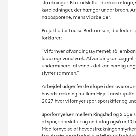
strækninger. Bl.a. udskiftes de skærmtag
køreledninger, der hænger under broen. Arbej
nabosporene, mens vi arbejder.
Projektleder Louise Bertramsen, der leder 
forklarer:
”Vi fornyer afvandingssystemet, så jernban
lede regnvand væk. Afvandingsanlægget sør
undermineret af vand - det kan nemlig udgøre
styrter sammen.”
Arbejdet udgør første etape i den overordn
hovedstrækning mellem Høje Taastrup-Roskild
2027, hvor vi fornyer spor, sporskifter og un
Sporfornyelsen mellem Ringsted og Slagelse
af spor, sporskifter og underlag også er 10 b
Med fornyelse af hovedstrækningen styrker