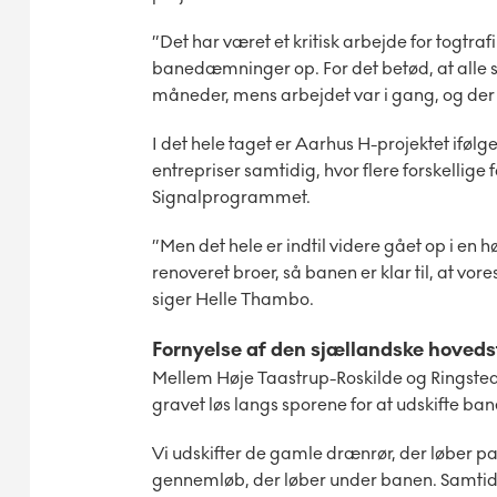
”Det har været et kritisk arbejde for togtr
banedæmninger op. For det betød, at alle sp
måneder, mens arbejdet var i gang, og der i
I det hele taget er Aarhus H-projektet ifølg
entrepriser samtidig, hvor flere forskellige 
Signalprogrammet.
”Men det hele er indtil videre gået op i en h
renoveret broer, så banen er klar til, at vor
siger Helle Thambo.
Fornyelse af den sjællandske hoved
Mellem Høje Taastrup-Roskilde og Ringst
gravet løs langs sporene for at udskifte b
Vi udskifter de gamle drænrør, der løber p
gennemløb, der løber under banen. Samtidi