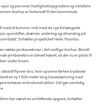
lle spor og perroner, hastighedsopgradere og installere
n gennem Aarhus er forberedt til den kommende
avlt med at komme i mål med de nye forlængede
or, sporskifter, skærver, underlag og afvanding på
sområdet,” fortæller projektchef Helle Thambo.
 en række jernbanebroer i det vestlige Aarhus. Blandt
ende jernbanebro er blevet hævet, så der nu er plads til
ydser under broen.
såkaldt flyover-bro, hvor sporene førhen krydsede
tableret en ny 1.500 meter lang banedæmning med
ngere behøver en brokonstruktion. Det gør samtidig
re.
ktion har været en omfattende opgave, fortæller