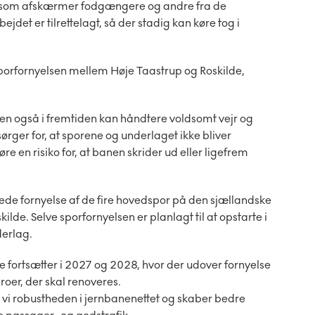
e, som afskærmer fodgængere og andre fra de
det er tilrettelagt, så der stadig kan køre tog i
sporfornyelsen mellem Høje Taastrup og Roskilde,
en også i fremtiden kan håndtere voldsomt vejr og
ger for, at sporene og underlaget ikke bliver
 en risiko for, at banen skrider ud eller ligefrem
ede fornyelse af de fire hovedspor på den sjællandske
e. Selve sporfornyelsen er planlagt til at opstarte i
derlag.
 fortsætter i 2027 og 2028, hvor der udover fornyelse
roer, der skal renoveres.
 vi robustheden i jernbanenettet og skaber bedre