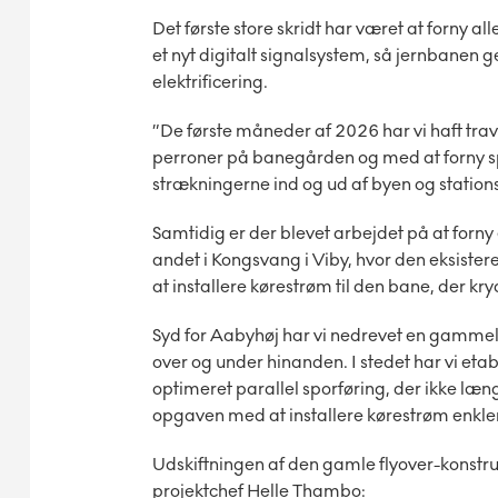
Det første store skridt har været at forny a
et nyt digitalt signalsystem, så jernbane
elektrificering.
”De første måneder af 2026 har vi haft tr
perroner på banegården og med at forny sp
strækningerne ind og ud af byen og station
Samtidig er der blevet arbejdet på at forny
andet i Kongsvang i Viby, hvor den eksister
at installere kørestrøm til den bane, der kr
Syd for Aabyhøj har vi nedrevet en gammel 
over og under hinanden. I stedet har vi e
optimeret parallel sporføring, der ikke læ
opgaven med at installere kørestrøm enkle
Udskiftningen af den gamle flyover-konstru
projektchef Helle Thambo: