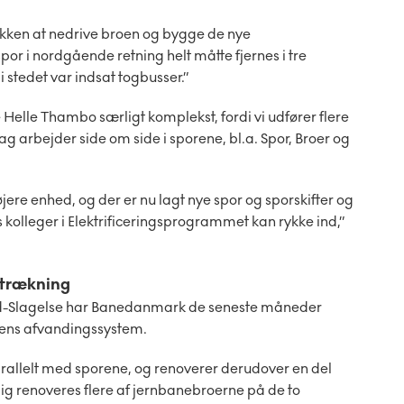
afikken at nedrive broen og bygge de nye
or i nordgående retning helt måtte fjernes i tre
 stedet var indsat togbusser.”
e Helle Thambo særligt komplekst, fordi vi udfører flere
fag arbejder side om side i sporene, bl.a. Spor, Broer og
øjere enhed, og der er nu lagt nye spor og sporskifter og
es kolleger i Elektrificeringsprogrammet kan rykke ind,”
strækning
ed-Slagelse har Banedanmark de seneste måneder
anens afvandingssystem.
arallelt med sporene, og renoverer derudover en del
g renoveres flere af jernbanebroerne på de to