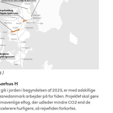
g.)
Aarhus H
ik i jorden i begyndelsen af 2025, er med adskillige
anedanmark arbejder på for tiden. Projektet skal gøre
klimavenlige eltog, der udleder mindre CO2 end de
elerere hurtigere, så rejsetiden forkortes.