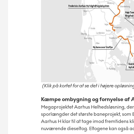
(Klik på kortet for at se det i højere opløsnin
Kæmpe ombygning og fornyelse af 
Megaprojektet Aarhus Helhedsløsning, der g
sporlængder det største baneprojekt, som B
Aarhus H klar til at tage imod fremtidens 
nuværende dieseltog. Eltogene kan også acc